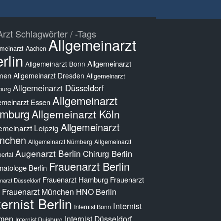
rzt Schlagwörter / -Tags
Allgemeinarzt
emeinarzt Aachen
rlin
Allgemeinarzt
Allgemeinarzt Bonn
men
Allgemeinarzt Dresden
Allgemeinarzt
Allgemeinarzt Düsseldorf
burg
Allgemeinarzt
emeinarzt Essen
mburg
Allgemeinarzt Köln
Allgemeinarzt
emeinarzt Leipzig
nchen
Allgemeinarzt Nürnberg
Allgemeinarzt
Augenarzt Berlin
Chirurg Berlin
ertal
Frauenarzt Berlin
atologe Berlin
Frauenarzt Hamburg
Frauenarzt
narzt Düsseldorf
Frauenarzt München
HNO Berlin
ternist Berlin
Internist
Internist Bonn
men
Internist Düsseldorf
Internist Duisburg