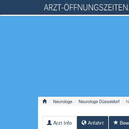
Neurologe
Neurologe Düsseldorf
N
Arzt Info
Anfahrt
Bew