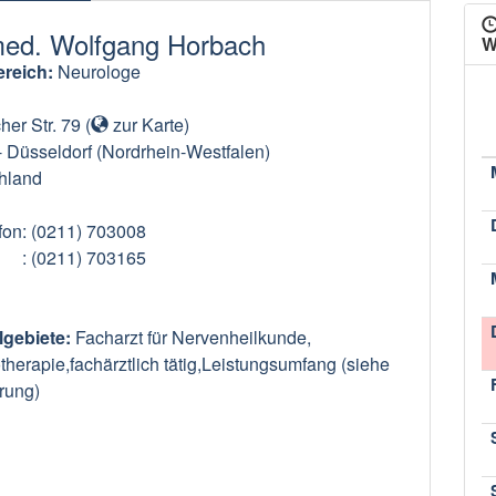
med. Wolfgang Horbach
W
reich:
Neurologe
er Str. 79
(
zur Karte
)
-
Düsseldorf
(Nordrhein-Westfalen)
hland
fon
: (0211) 703008
: (0211) 703165
lgebiete:
Facharzt für Nervenheilkunde,
herapie,fachärztlich tätig,Leistungsumfang (siehe
rung)