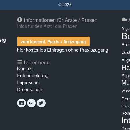
© 2026
Informationen für Ärzte / Praxen
A
Infos für den Arzt / die Praxen
Allg
Be
erg
zum kostenl. Praxis-/ Arztzugang
Bre
hier kostenlos Eintragen ohne Praxiszugang
Duis
Allg
g
Untermenü
Ha
Kontakt
Fehlermeldung
Allg
Mü
Impressum
Datenschutz
Wupp
Derm
Fraue
Köln
In
Bre