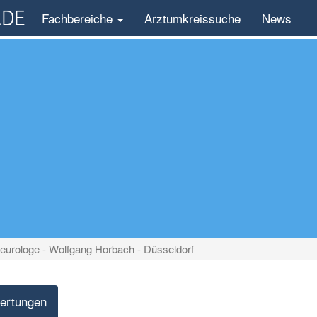
Fachbereiche
Arztumkreissuche
News
eurologe - Wolfgang Horbach - Düsseldorf
ertungen