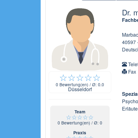
Dr. 
Fachbe
Marbach
40597
Deutsc
Tele
Fax
☆
☆
☆
☆
☆
0
Bewertung(en) / Ø:
0.0
Düsseldorf
Spezia
Psychot
Erläute
Team
☆
☆
☆
☆
☆
0
Bewertung(en) / Ø:
0
Praxis
☆
☆
☆
☆
☆