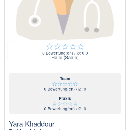
☆
☆
☆
☆
☆
0
Bewertung(en) / Ø:
0.0
Halle (Saale)
Team
☆
☆
☆
☆
☆
0
Bewertung(en) / Ø:
0
Praxis
☆
☆
☆
☆
☆
0
Bewertung(en) / Ø:
0
Yara Khaddour