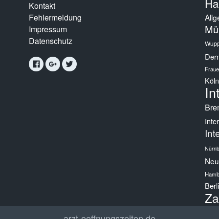
Ha
Kontakt
Fehlermeldung
Allg
Mü
Impressum
Datenschutz
Wupp
Derm
Fraue
Köln
In
Bre
Inte
Int
Nürnb
Neur
Hamb
Berl
Za
arzt-oeffnungszeiten.de