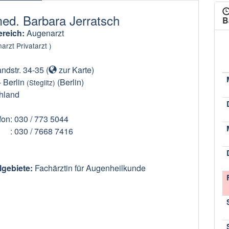
med. Barbara Jerratsch
B
reich:
Augenarzt
arzt Privatarzt )
ndstr. 34-35
(
zur Karte
)
-
Berlin
(Berlin)
(Steglitz)
hland
fon
: 030 / 773 5044
: 030 / 7668 7416
lgebiete:
Fachärztin für Augenheilkunde