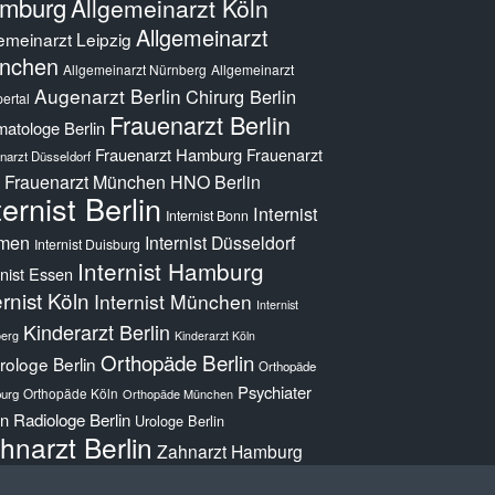
mburg
Allgemeinarzt Köln
Allgemeinarzt
emeinarzt Leipzig
nchen
Allgemeinarzt Nürnberg
Allgemeinarzt
Augenarzt Berlin
Chirurg Berlin
ertal
Frauenarzt Berlin
atologe Berlin
Frauenarzt Hamburg
Frauenarzt
narzt Düsseldorf
Frauenarzt München
HNO Berlin
ternist Berlin
Internist
Internist Bonn
men
Internist Düsseldorf
Internist Duisburg
Internist Hamburg
rnist Essen
ernist Köln
Internist München
Internist
Kinderarzt Berlin
erg
Kinderarzt Köln
Orthopäde Berlin
ologe Berlin
Orthopäde
Psychiater
Orthopäde Köln
urg
Orthopäde München
in
Radiologe Berlin
Urologe Berlin
hnarzt Berlin
Zahnarzt Hamburg