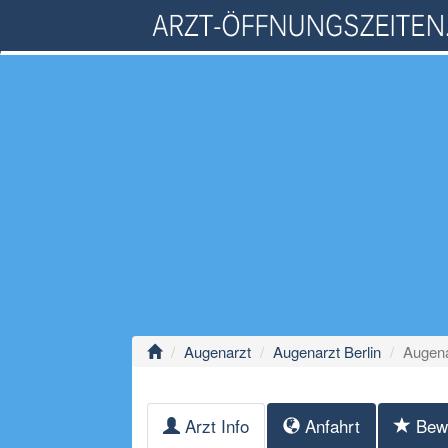
Augenarzt
Augenarzt Berlin
Augena
Arzt Info
Anfahrt
Bew