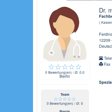
Dr. 
Fachbe
( Kassen
Ferdina
12209
Deutsc
Tele
☆
☆
☆
☆
☆
Fax
0
Bewertung(en) / Ø:
0.0
Berlin
Spezia
Team
☆
☆
☆
☆
☆
0
Bewertung(en) / Ø:
0
Praxis