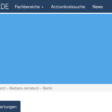
Fachbereiche
Arztumkreissuche
News
rzt – Barbara Jerratsch – Berlin
ertungen