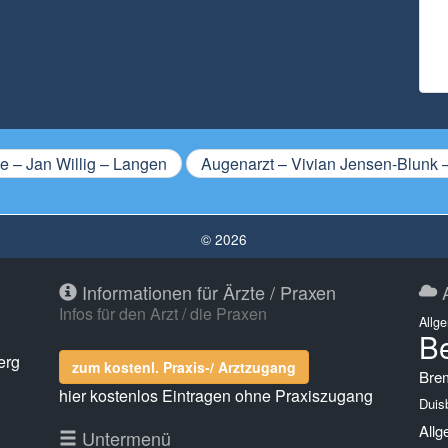
e – Jan Willig – Langen
Augenarzt – Vivian Jensen-Blunk –
© 2026
Informationen für Ärzte / Praxen
A
Infos für den Arzt / die Praxen
Allg
Be
erg
zum kostenl. Praxis-/ Arztzugang
Bre
hier kostenlos Eintragen ohne Praxiszugang
Duis
Allg
g
Untermenü