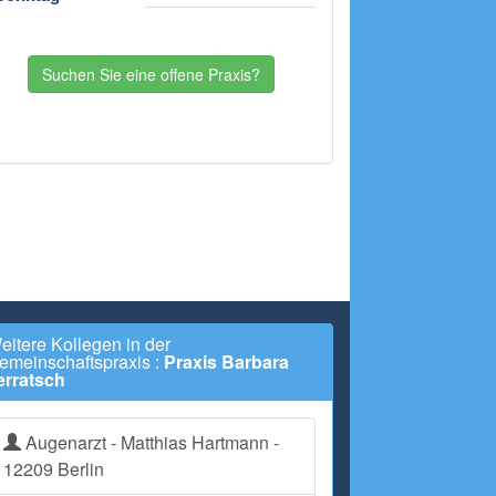
Suchen Sie eine offene Praxis?
eitere Kollegen in der
emeinschaftspraxis :
Praxis Barbara
erratsch
Augenarzt - Matthias Hartmann -
12209 Berlin