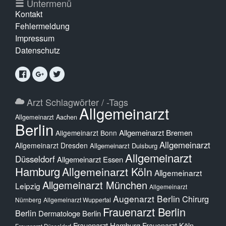
Untermenü
Kontakt
Fehlermeldung
Impressum
Datenschutz
Arzt Schlagwörter / -Tags
Allgemeinarzt
Allgemeinarzt Aachen
Berlin
Allgemeinarzt Bremen
Allgemeinarzt Bonn
Allgemeinarzt
Allgemeinarzt Dresden
Allgemeinarzt Duisburg
Allgemeinarzt
Düsseldorf
Allgemeinarzt Essen
Hamburg
Allgemeinarzt Köln
Allgemeinarzt
Allgemeinarzt München
Leipzig
Allgemeinarzt
Augenarzt Berlin
Chirurg
Nürnberg
Allgemeinarzt Wuppertal
Frauenarzt Berlin
Berlin
Dermatologe Berlin
Frauenarzt Hamburg
Frauenarzt Köln
Frauenarzt Düsseldorf