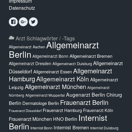
Impressum
Datenschutz
Arzt Schlagwörter / -Tags
Allgemeinarzt
Allgemeinarzt Aachen
Berlin
Allgemeinarzt Bremen
Allgemeinarzt Bonn
Allgemeinarzt
Allgemeinarzt Dresden
Allgemeinarzt Duisburg
Allgemeinarzt
Düsseldorf
Allgemeinarzt Essen
Hamburg
Allgemeinarzt Köln
Allgemeinarzt
Allgemeinarzt München
Leipzig
Allgemeinarzt
Augenarzt Berlin
Chirurg
Nürnberg
Allgemeinarzt Wuppertal
Frauenarzt Berlin
Berlin
Dermatologe Berlin
Frauenarzt Hamburg
Frauenarzt Köln
Frauenarzt Düsseldorf
Internist
Frauenarzt München
HNO Berlin
Berlin
Internist Bremen
Internist Bonn
Internist Duisburg