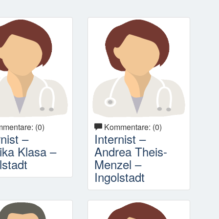
mentare: (0)
Kommentare: (0)
rnist –
Internist –
ka Klasa –
Andrea Theis-
lstadt
Menzel –
Ingolstadt