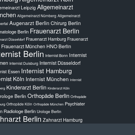
Allgemeinarzt
emeinarzt Leipzig
nchen
Allgemeinarzt Nürnberg
Allgemeinarzt
Augenarzt Berlin
Chirurg Berlin
ertal
Frauenarzt Berlin
atologe Berlin
Frauenarzt Hamburg
Frauenarzt
narzt Düsseldorf
Frauenarzt München
HNO Berlin
ternist Berlin
Internist
Internist Bonn
men
Internist Düsseldorf
Internist Duisburg
Internist Hamburg
rnist Essen
ernist Köln
Internist München
Internist
Kinderarzt Berlin
erg
Kinderarzt Köln
Orthopäde Berlin
ologe Berlin
Orthopäde
Psychiater
Orthopäde Köln
urg
Orthopäde München
in
Radiologe Berlin
Urologe Berlin
hnarzt Berlin
Zahnarzt Hamburg