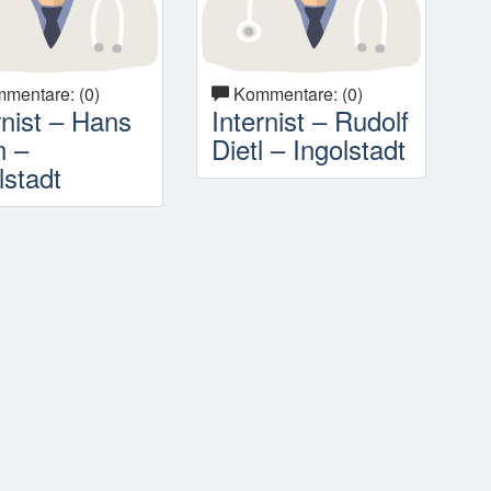
mentare: (0)
Kommentare: (0)
rnist – Hans
Internist – Rudolf
n –
Dietl – Ingolstadt
lstadt