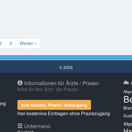
2
3
Weiter »
© 2026
Informationen für Ärzte / Praxen
A
Infos für den Arzt / die Praxen
Allg
Be
erg
zum kostenl. Praxis-/ Arztzugang
Bre
hier kostenlos Eintragen ohne Praxiszugang
Duis
Allg
g
Untermenü
Ha