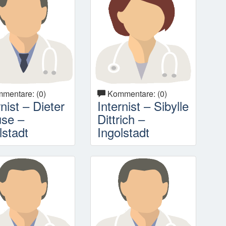
mentare: (0)
Kommentare: (0)
rnist – Dieter
Internist – Sibylle
use –
Dittrich –
lstadt
Ingolstadt