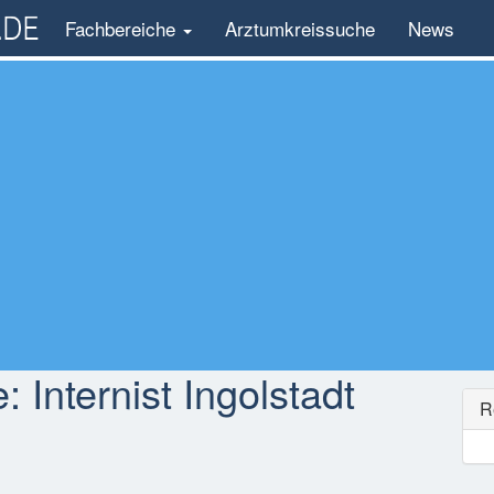
Fachbereiche
Arztumkreissuche
News
e:
Internist Ingolstadt
R