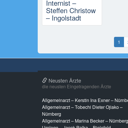
Internist –
Steffen Christow
– Ingolstadt
1
Neusten Ärzte
die neusten Eingetragenden Ärzte
Allgemeinarzt – Kerstin Ina Exner – Nürnb
Allgemeinarzt – Tobechi Dieter Ojiako –
Nürnberg
Allgemeinarzt – Marina Becker – Nürnber
Urologe – Jacek Palka – Bielefeld