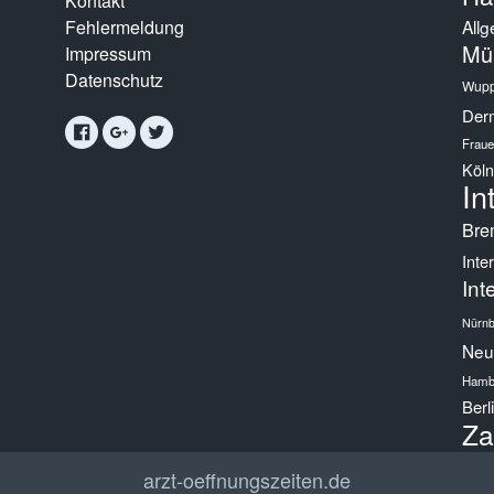
Kontakt
Fehlermeldung
Allg
Mü
Impressum
Datenschutz
Wupp
Derm
Fraue
Köln
In
Bre
Inte
Int
Nürnb
Neur
Hamb
Berl
Za
arzt-oeffnungszeiten.de