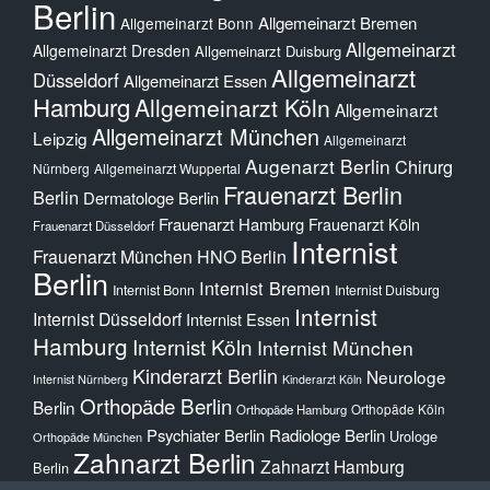
Berlin
Allgemeinarzt Bremen
Allgemeinarzt Bonn
Allgemeinarzt
Allgemeinarzt Dresden
Allgemeinarzt Duisburg
Allgemeinarzt
Düsseldorf
Allgemeinarzt Essen
Hamburg
Allgemeinarzt Köln
Allgemeinarzt
Allgemeinarzt München
Leipzig
Allgemeinarzt
Augenarzt Berlin
Chirurg
Nürnberg
Allgemeinarzt Wuppertal
Frauenarzt Berlin
Berlin
Dermatologe Berlin
Frauenarzt Hamburg
Frauenarzt Köln
Frauenarzt Düsseldorf
Internist
Frauenarzt München
HNO Berlin
Berlin
Internist Bremen
Internist Bonn
Internist Duisburg
Internist
Internist Düsseldorf
Internist Essen
Hamburg
Internist Köln
Internist München
Kinderarzt Berlin
Neurologe
Internist Nürnberg
Kinderarzt Köln
Orthopäde Berlin
Berlin
Orthopäde Köln
Orthopäde Hamburg
Psychiater Berlin
Radiologe Berlin
Urologe
Orthopäde München
Zahnarzt Berlin
Zahnarzt Hamburg
Berlin