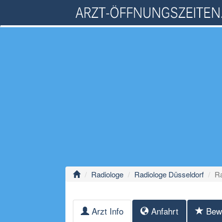
Radiologe
Radiologe Düsseldorf
Ra
Arzt Info
Anfahrt
Bew