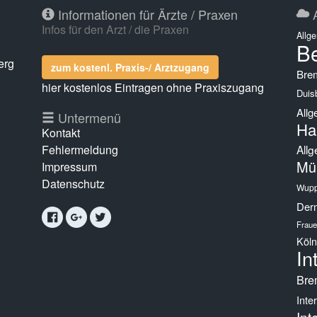
Informationen für Ärzte / Praxen
A
Infos für den Arzt / die Praxen
Allg
Be
erg
zum kostenl. Praxis-/ Arztzugang
Bre
hier kostenlos Eintragen ohne Praxiszugang
Duis
Allg
g
Untermenü
Ha
Kontakt
Fehlermeldung
Allg
Mü
Impressum
Datenschutz
Wupp
Derm
Fraue
Köln
In
Bre
Inte
Int