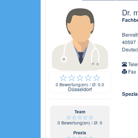
Dr. 
Fachbe
Benrat
40597
Deutsc
Tele
Fax
☆
☆
☆
☆
☆
0
Bewertung(en) / Ø:
0.0
Düsseldorf
Spezia
Team
☆
☆
☆
☆
☆
0
Bewertung(en) / Ø:
0
Praxis
☆
☆
☆
☆
☆