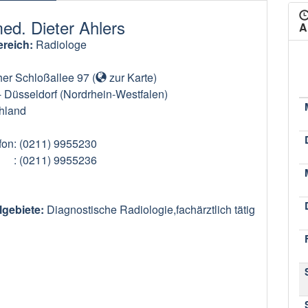
med. Dieter Ahlers
A
reich:
Radiologe
her Schloßallee 97
(
zur Karte
)
-
Düsseldorf
(Nordrhein-Westfalen)
hland
fon
: (0211) 9955230
: (0211) 9955236
lgebiete:
Diagnostische Radiologie,fachärztlich tätig