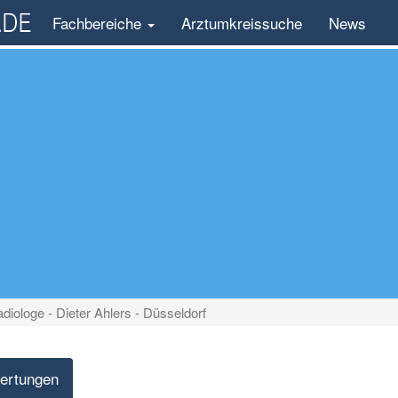
Fachbereiche
Arztumkreissuche
News
diologe - Dieter Ahlers - Düsseldorf
ertungen