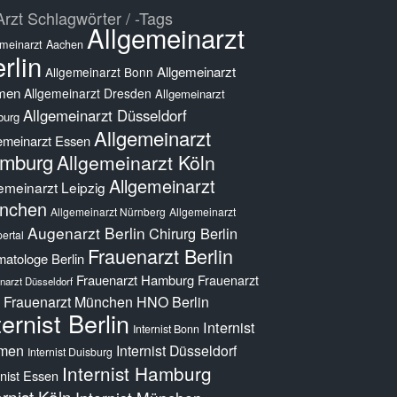
rzt Schlagwörter / -Tags
Allgemeinarzt
emeinarzt Aachen
rlin
Allgemeinarzt
Allgemeinarzt Bonn
men
Allgemeinarzt Dresden
Allgemeinarzt
Allgemeinarzt Düsseldorf
burg
Allgemeinarzt
emeinarzt Essen
mburg
Allgemeinarzt Köln
Allgemeinarzt
emeinarzt Leipzig
nchen
Allgemeinarzt Nürnberg
Allgemeinarzt
Augenarzt Berlin
Chirurg Berlin
ertal
Frauenarzt Berlin
atologe Berlin
Frauenarzt Hamburg
Frauenarzt
narzt Düsseldorf
Frauenarzt München
HNO Berlin
ternist Berlin
Internist
Internist Bonn
men
Internist Düsseldorf
Internist Duisburg
Internist Hamburg
rnist Essen
ernist Köln