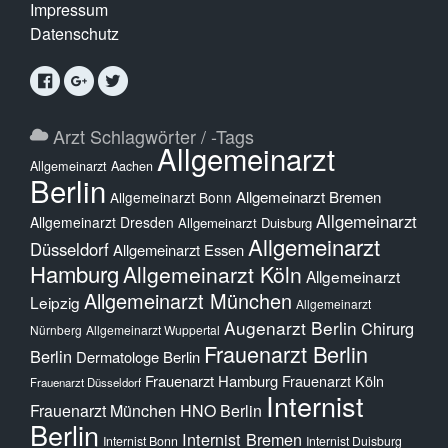
Impressum
Datenschutz
Arzt Schlagwörter / -Tags
Allgemeinarzt
Allgemeinarzt Aachen
Berlin
Allgemeinarzt Bremen
Allgemeinarzt Bonn
Allgemeinarzt
Allgemeinarzt Dresden
Allgemeinarzt Duisburg
Allgemeinarzt
Düsseldorf
Allgemeinarzt Essen
Hamburg
Allgemeinarzt Köln
Allgemeinarzt
Allgemeinarzt München
Leipzig
Allgemeinarzt
Augenarzt Berlin
Chirurg
Nürnberg
Allgemeinarzt Wuppertal
Frauenarzt Berlin
Berlin
Dermatologe Berlin
Frauenarzt Hamburg
Frauenarzt Köln
Frauenarzt Düsseldorf
Internist
Frauenarzt München
HNO Berlin
Berlin
Internist Bremen
Internist Bonn
Internist Duisburg