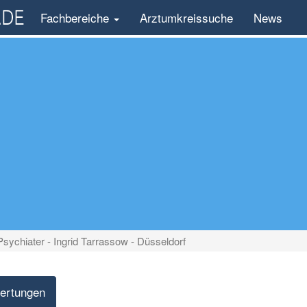
Fachbereiche
Arztumkreissuche
News
Psychiater - Ingrid Tarrassow - Düsseldorf
ertungen