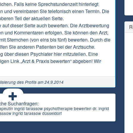
chen. Falls keine Sprechstundenzeit hinterlegt
an und vereinbaren Sie telefonisch einen Termin. Die
beren Teil der aktuellen Seite.
w auf dieser Seite auch bewerten. Die Arztbewertung
R
en und Kommentaren erfolgen. Sie können den Arzt,
it Sternchen (von eins bis fünf) bewerten. Durch die
fen Sie anderen Patienten bei der Arztsuche.
g über diesen Psychiater hier mitzuteilen. Eine
gen Link „Arzt & Praxis bewerten“ abgeben! Wir
lisierung des Profils am 24.9.2014
che Suchanfragen:
peutin ingrid tarassow psychotherapie bewerten dr. ingrid
rassow ingrid tarassow düsseldorf