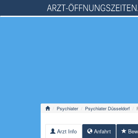
Psychiater
Psychiater Düsseldorf
Arzt Info
Anfahrt
Bew