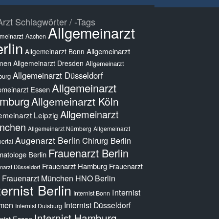
rzt Schlagwörter / -Tags
Allgemeinarzt
emeinarzt Aachen
rlin
Allgemeinarzt
Allgemeinarzt Bonn
men
Allgemeinarzt Dresden
Allgemeinarzt
Allgemeinarzt Düsseldorf
burg
Allgemeinarzt
emeinarzt Essen
mburg
Allgemeinarzt Köln
Allgemeinarzt
emeinarzt Leipzig
nchen
Allgemeinarzt Nürnberg
Allgemeinarzt
Augenarzt Berlin
Chirurg Berlin
ertal
Frauenarzt Berlin
atologe Berlin
Frauenarzt Hamburg
Frauenarzt
narzt Düsseldorf
Frauenarzt München
HNO Berlin
ternist Berlin
Internist
Internist Bonn
men
Internist Düsseldorf
Internist Duisburg
Internist Hamburg
rnist Essen