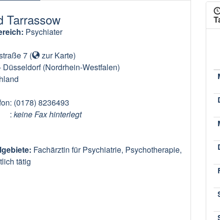
id Tarrassow
T
reich:
Psychiater
straße 7
(
zur Karte
)
-
Düsseldorf
(Nordrhein-Westfalen)
hland
fon
: (0178) 8236493
:
keine Fax hinterlegt
lgebiete:
Fachärztin für Psychiatrie, Psychotherapie,
lich tätig