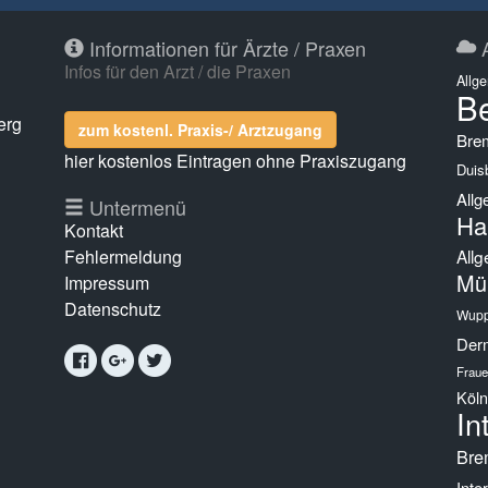
Informationen für Ärzte / Praxen
A
Infos für den Arzt / die Praxen
Allg
Be
erg
zum kostenl. Praxis-/ Arztzugang
Bre
hier kostenlos Eintragen ohne Praxiszugang
Duis
Allg
g
Untermenü
Ha
Kontakt
Fehlermeldung
Allg
Mü
Impressum
Datenschutz
Wupp
Derm
Fraue
Köln
In
Bre
Inte