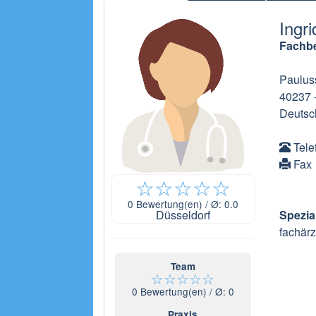
Ingr
Fachbe
Paulus
40237
Deutsc
Tele
Fax
☆
☆
☆
☆
☆
0
Bewertung(en) / Ø:
0.0
Düsseldorf
Spezia
fachärzt
Team
☆
☆
☆
☆
☆
0
Bewertung(en) / Ø:
0
Praxis