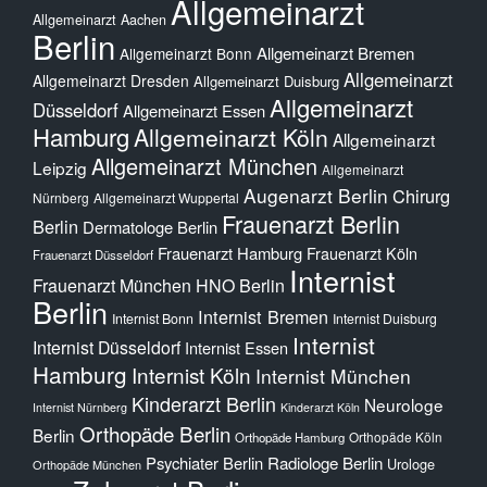
Allgemeinarzt
Allgemeinarzt Aachen
Berlin
Allgemeinarzt Bremen
Allgemeinarzt Bonn
Allgemeinarzt
Allgemeinarzt Dresden
Allgemeinarzt Duisburg
Allgemeinarzt
Düsseldorf
Allgemeinarzt Essen
Hamburg
Allgemeinarzt Köln
Allgemeinarzt
Allgemeinarzt München
Leipzig
Allgemeinarzt
Augenarzt Berlin
Chirurg
Nürnberg
Allgemeinarzt Wuppertal
Frauenarzt Berlin
Berlin
Dermatologe Berlin
Frauenarzt Hamburg
Frauenarzt Köln
Frauenarzt Düsseldorf
Internist
Frauenarzt München
HNO Berlin
Berlin
Internist Bremen
Internist Bonn
Internist Duisburg
Internist
Internist Düsseldorf
Internist Essen
Hamburg
Internist Köln
Internist München
Kinderarzt Berlin
Neurologe
Internist Nürnberg
Kinderarzt Köln
Orthopäde Berlin
Berlin
Orthopäde Köln
Orthopäde Hamburg
Psychiater Berlin
Radiologe Berlin
Urologe
Orthopäde München