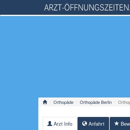
Orthopäde
Orthopäde Berlin
Orthop
Arzt Info
Anfahrt
Bew