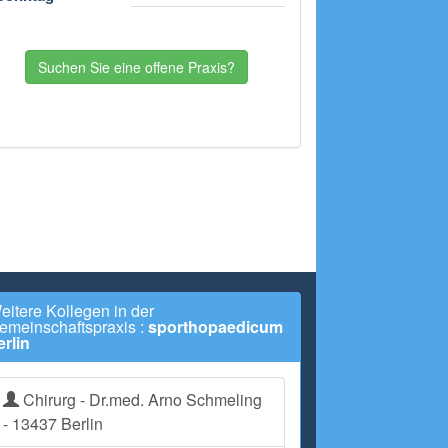
Suchen Sie eine offene Praxis?
eitere Kollegen in der
emeinschaftspraxis :
sporthopaedicum
erlin
Chirurg - Dr.med. Arno Schmeling
- 13437 Berlin