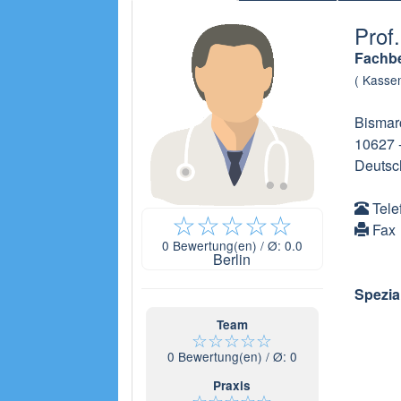
Prof
Fachbe
( Kassen
Bismar
10627
Deutsc
Tele
☆
☆
☆
☆
☆
Fax
0
Bewertung(en) / Ø:
0.0
Berlin
Spezia
Team
☆
☆
☆
☆
☆
0
Bewertung(en) / Ø:
0
Praxis
☆
☆
☆
☆
☆