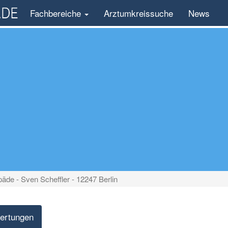
Fachbereiche
Arztumkreissuche
News
äde - Sven Scheffler - 12247 Berlin
ertungen