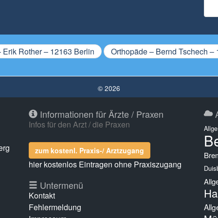
Erik Rother – 12163 Berlin
Orthopäde – Bernd Tschech – 
© 2026
Informationen für Ärzte / Praxen
A
Infos für den Arzt / die Praxen
Allg
Be
erg
zum kostenl. Praxis-/ Arztzugang
Bre
hier kostenlos Eintragen ohne Praxiszugang
Duis
Allg
g
Untermenü
Ha
Kontakt
Fehlermeldung
Allg