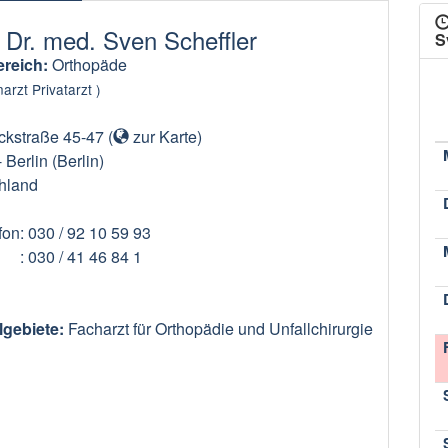
. Dr. med. Sven Scheffler
S
reich:
Orthopäde
arzt Privatarzt )
ckstraße 45-47
(
zur Karte
)
-
Berlin
(Berlin)
hland
fon
: 030 / 92 10 59 93
: 030 / 41 46 84 1
lgebiete:
Facharzt für Orthopädie und Unfallchirurgie