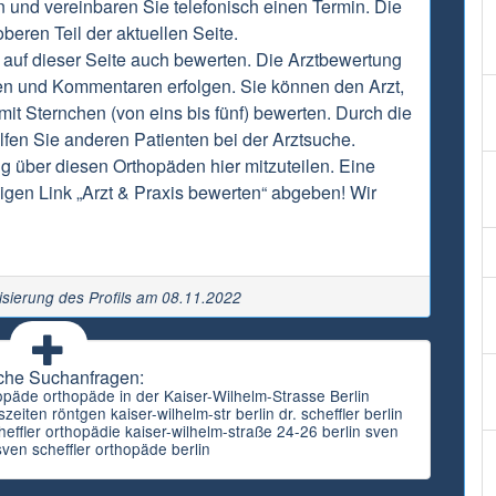
n und vereinbaren Sie telefonisch einen Termin. Die
beren Teil der aktuellen Seite.
 auf dieser Seite auch bewerten. Die Arztbewertung
en und Kommentaren erfolgen. Sie können den Arzt,
it Sternchen (von eins bis fünf) bewerten. Durch die
fen Sie anderen Patienten bei der Arztsuche.
ng über diesen Orthopäden hier mitzuteilen. Eine
gen Link „Arzt & Praxis bewerten“ abgeben! Wir
isierung des Profils am 08.11.2022
che Suchanfragen:
hopäde orthopäde in der Kaiser-Wilhelm-Strasse Berlin
eiten röntgen kaiser-wilhelm-str berlin dr. scheffler berlin
heffler orthopädie kaiser-wilhelm-straße 24-26 berlin sven
 sven scheffler orthopäde berlin