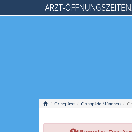
Orthopäde
Orthopäde München
Or