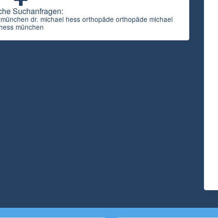
che Suchanfragen:
s münchen dr. michael hess orthopäde orthopäde michael
hess münchen