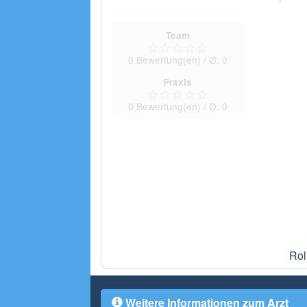
Team
☆
☆
☆
☆
☆
0
Bewertung(en) / Ø:
0
Praxis
☆
☆
☆
☆
☆
0
Bewertung(en) / Ø:
0
Rol
Weitere Informationen zum Arzt