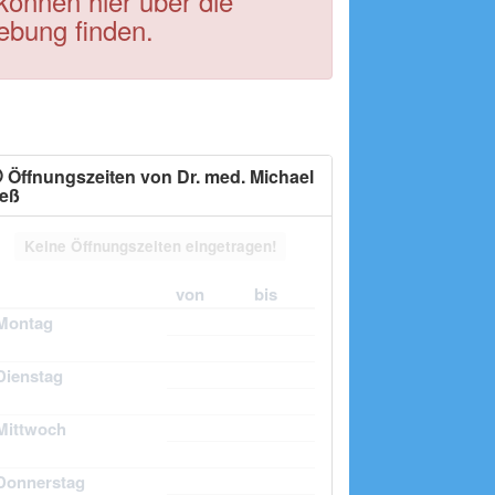
 können hier über die
ebung finden.
Öffnungszeiten von Dr. med. Michael
eß
Keine Öffnungszeiten eingetragen!
von
bis
Montag
Dienstag
Mittwoch
Donnerstag