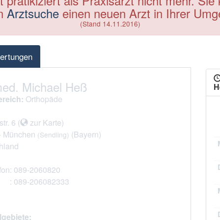
 pratikiziert als Praxisarzt nicht mehr. Sie
en
Arztsuche
einen neuen Arzt in Ihrer Umg
(Stand 14.11.2016)
ertungen
med. Michael Heß
H
reich:
Orthopäde
tr. 6
(
zur Karte
)
-
München
(Bayern)
(Sendling)
hland
fon
: 089-2060820
: 089-206082333
lgebiete: