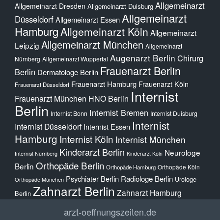
Allgemeinarzt
Allgemeinarzt Dresden
Allgemeinarzt Duisburg
Allgemeinarzt
Düsseldorf
Allgemeinarzt Essen
Hamburg
Allgemeinarzt Köln
Allgemeinarzt
Allgemeinarzt München
Leipzig
Allgemeinarzt
Augenarzt Berlin
Chirurg
Nürnberg
Allgemeinarzt Wuppertal
Frauenarzt Berlin
Berlin
Dermatologe Berlin
Frauenarzt Hamburg
Frauenarzt Köln
Frauenarzt Düsseldorf
Internist
Frauenarzt München
HNO Berlin
Berlin
Internist Bremen
Internist Bonn
Internist Duisburg
Internist
Internist Düsseldorf
Internist Essen
Hamburg
Internist Köln
Internist München
Kinderarzt Berlin
Neurologe
Internist Nürnberg
Kinderarzt Köln
Orthopäde Berlin
Berlin
Orthopäde Köln
Orthopäde Hamburg
Psychiater Berlin
Radiologe Berlin
Urologe
Orthopäde München
Zahnarzt Berlin
Zahnarzt Hamburg
Berlin
arzt-oeffnungszeiten.de