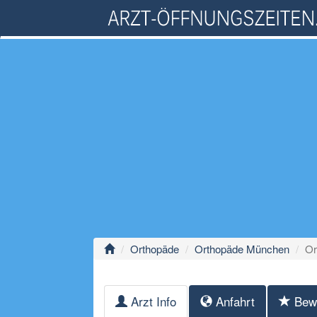
Orthopäde
Orthopäde München
Or
Arzt Info
Anfahrt
Bew