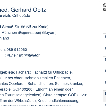
med. Gerhard Opitz
G
reich:
Orthopäde
-Strauß-Str. 56
(
zur Karte
)
-
München
(Bayern)
(Bogenhausen)
hland
fon
: 089-912060
:
keine Fax hinterlegt
lgebiete:
Facharzt. Facharzt für Orthopädie.
ktur bei chron. schmerzkranken Patienten,
ntes Operieren, Behandl. chron. Schmerzkranker,
erapie: GOP 30200 ( Eingriff an einem oder
en Extrimitätengelenken), Chirotherapie: GOP 30201
iff an der Wirbelsäule), Knochendichtemessung,