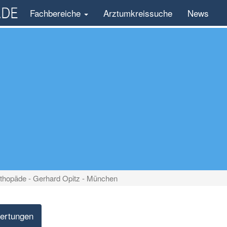
Fachbereiche
Arztumkreissuche
News
thopäde - Gerhard Opitz - München
ertungen