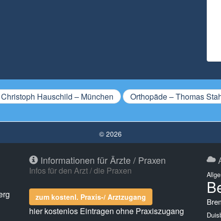
 Christoph Hauschild – München
Orthopäde – Thomas Sta
© 2026
Informationen für Ärzte / Praxen
A
Infos für den Arzt / die Praxen
Allg
Be
erg
zum kostenl. Praxis-/ Arztzugang
Bre
hier kostenlos Eintragen ohne Praxiszugang
Duis