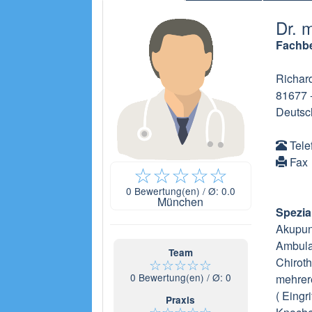
Dr. 
Fachbe
Richard
81677
Deutsc
Tele
Fax
☆
☆
☆
☆
☆
0
Bewertung(en) / Ø:
0.0
München
Spezia
Akupun
Ambula
Team
☆
☆
☆
☆
☆
Chiroth
0
Bewertung(en) / Ø:
0
mehrer
( Eingr
Praxis
☆
☆
☆
☆
☆