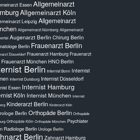
Allgemeinarzt
emeinarzt Essen
mburg
Allgemeinarzt Köln
Allgemeinarzt
emeinarzt Leipzig
nchen
Allgemeinarzt Nürnberg
Allgemeinarzt
Augenarzt Berlin
Chirurg Berlin
ertal
Frauenarzt Berlin
atologe Berlin
Frauenarzt Hamburg
Frauenarzt
narzt Düsseldorf
Frauenarzt München
HNO Berlin
ternist Berlin
Internist
Internist Bonn
men
Internist Düsseldorf
Internist Duisburg
Internist Hamburg
rnist Essen
ernist Köln
Internist München
Internist
Kinderarzt Berlin
erg
Kinderarzt Köln
Orthopäde Berlin
ologe Berlin
Orthopäde
Psychiater
Orthopäde Köln
urg
Orthopäde München
in
Radiologe Berlin
Urologe Berlin
hnarzt Berlin
Zahnarzt Hamburg