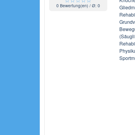
Knoche
0
Bewertung(en) / Ø:
0
Gliedm
Rehabil
Grundv
Bewegu
(Säugli
Rehabil
Physika
Sportm