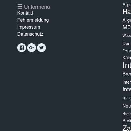
Allg
g
Untermenü
Ha
Kontakt
Fehlermeldung
Allg
Mü
Impressum
Datenschutz
Wupp
Derm
Fraue
Köln
In
Bre
Inte
Int
Nürnb
Neur
Hamb
Berl
Za