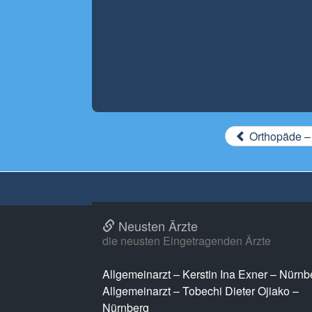
Orthopäde –
Neusten Ärzte
die neusten Eingetragenden Ärzte
Allgemeinarzt – Kerstin Ina Exner – Nürnb
Allgemeinarzt – Tobechi Dieter Ojiako –
Nürnberg