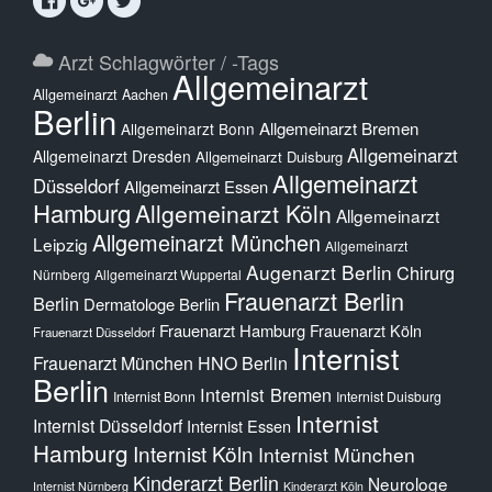
Arzt Schlagwörter / -Tags
Allgemeinarzt
Allgemeinarzt Aachen
Berlin
Allgemeinarzt Bremen
Allgemeinarzt Bonn
Allgemeinarzt
Allgemeinarzt Dresden
Allgemeinarzt Duisburg
Allgemeinarzt
Düsseldorf
Allgemeinarzt Essen
Hamburg
Allgemeinarzt Köln
Allgemeinarzt
Allgemeinarzt München
Leipzig
Allgemeinarzt
Augenarzt Berlin
Chirurg
Nürnberg
Allgemeinarzt Wuppertal
Frauenarzt Berlin
Berlin
Dermatologe Berlin
Frauenarzt Hamburg
Frauenarzt Köln
Frauenarzt Düsseldorf
Internist
Frauenarzt München
HNO Berlin
Berlin
Internist Bremen
Internist Bonn
Internist Duisburg
Internist
Internist Düsseldorf
Internist Essen
Hamburg
Internist Köln
Internist München
Kinderarzt Berlin
Neurologe
Internist Nürnberg
Kinderarzt Köln