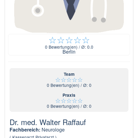
☆
☆
☆
☆
☆
0
Bewertung(en) / Ø:
0.0
Berlin
Team
☆
☆
☆
☆
☆
0
Bewertung(en) / Ø:
0
Praxis
☆
☆
☆
☆
☆
0
Bewertung(en) / Ø:
0
Dr. med. Walter Raffauf
Fachbereich:
Neurologe
( Kassenarzt Privatarzt )