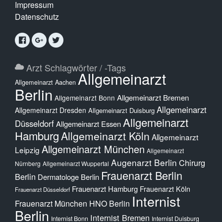
Impressum
Datenschutz
Arzt Schlagwörter / -Tags
Allgemeinarzt
Allgemeinarzt Aachen
Berlin
Allgemeinarzt Bremen
Allgemeinarzt Bonn
Allgemeinarzt
Allgemeinarzt Dresden
Allgemeinarzt Duisburg
Allgemeinarzt
Düsseldorf
Allgemeinarzt Essen
Hamburg
Allgemeinarzt Köln
Allgemeinarzt
Allgemeinarzt München
Leipzig
Allgemeinarzt
Augenarzt Berlin
Chirurg
Nürnberg
Allgemeinarzt Wuppertal
Frauenarzt Berlin
Berlin
Dermatologe Berlin
Frauenarzt Hamburg
Frauenarzt Köln
Frauenarzt Düsseldorf
Internist
Frauenarzt München
HNO Berlin
Berlin
Internist Bremen
Internist Bonn
Internist Duisburg