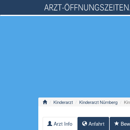
Kinderarzt
Kinderarzt Nürnberg
Kin
Arzt Info
Anfahrt
Bew