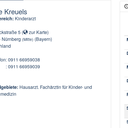
ke Kreuels
reich:
Kinderarzt
ckstraße 5
(
zur Karte
)
-
Nürnberg
(Bayern)
(Mitte)
hland
fon
: 0911 66959038
: 0911 66959039
lgebiete:
Hausarzt. Fachärztin für Kinder- und
medizin