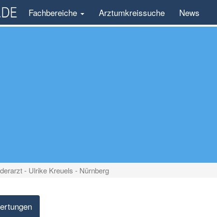
Fachbereiche
Arztumkreissuche
News
derarzt - Ulrike Kreuels - Nürnberg
ertungen