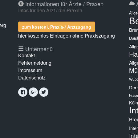
Informationen für Ärzte / Praxen
A
Infos für den Arzt / die Praxen
Allg
Be
erg
zum kostenl. Praxis-/ Arztzugang
Bre
hier kostenlos Eintragen ohne Praxiszugang
Duis
Allg
g
Untermenü
Ha
Kontakt
Fehlermeldung
Allg
Mü
Impressum
Datenschutz
Wupp
Derm
Fraue
Köln
In
Bre
Inte
Int