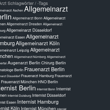
rzt Schlagwörter / -Tags
Allgemeinarzt
emeinarzt Aachen
rlin
Allgemeinarzt
Allgemeinarzt Bonn
men
Allgemeinarzt Dresden
Allgemeinarzt
Allgemeinarzt Düsseldorf
burg
Allgemeinarzt
emeinarzt Essen
mburg
Allgemeinarzt Köln
Allgemeinarzt
emeinarzt Leipzig
nchen
Allgemeinarzt Nürnberg
Allgemeinarzt
Augenarzt Berlin
Chirurg Berlin
ertal
Frauenarzt Berlin
atologe Berlin
Frauenarzt Hamburg
Frauenarzt
narzt Düsseldorf
Frauenarzt München
HNO Berlin
ternist Berlin
Internist
Internist Bonn
men
Internist Düsseldorf
Internist Duisburg
Internist Hamburg
rnist Essen
ernist Köln
Internist München
Internist