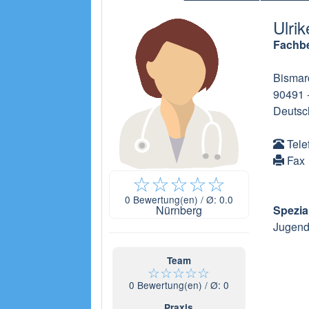
Ulri
Fachbe
Bismar
90491
Deutsc
Tele
Fax
☆
☆
☆
☆
☆
0
Bewertung(en) / Ø:
0.0
Nürnberg
Spezia
Jugend
Team
☆
☆
☆
☆
☆
0
Bewertung(en) / Ø:
0
Praxis