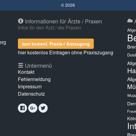
© 2026
Informationen für Ärzte / Praxen
A
Infos für den Arzt / die Praxen
Allg
Be
erg
zum kostenl. Praxis-/ Arztzugang
Bre
hier kostenlos Eintragen ohne Praxiszugang
Duis
Allg
g
Untermenü
Ha
Kontakt
Fehlermeldung
Allg
Mü
Impressum
Datenschutz
Wupp
Derm
Fraue
Köln
In
Bre