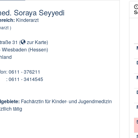
med. Soraya Seyyedi
S
reich:
Kinderarzt
arzt )
traße 31
(
zur Karte
)
-
Wiesbaden
(Hessen)
hland
fon
: 0611 - 376211
: 0611 - 3414545
lgebiete:
Fachärztin für Kinder- und Jugendmedizin
tlich tätig