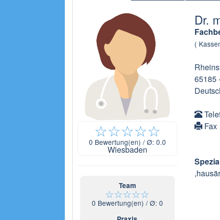
Dr. 
Fachbe
( Kassen
Rheins
65185
Deutsc
Tele
☆
☆
☆
☆
☆
Fax
0
Bewertung(en) / Ø:
0.0
Wiesbaden
Spezia
,hausärz
Team
☆
☆
☆
☆
☆
0
Bewertung(en) / Ø:
0
Praxis