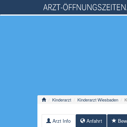
Kinderarzt
Kinderarzt Wiesbaden
K
Arzt Info
Anfahrt
Bew