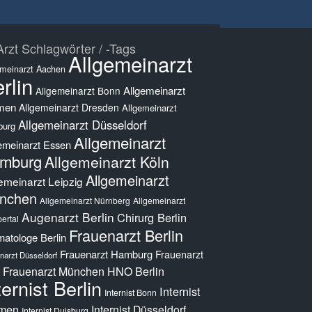
rzt Schlagwörter / -Tags
Allgemeinarzt
emeinarzt Aachen
rlin
Allgemeinarzt
Allgemeinarzt Bonn
men
Allgemeinarzt Dresden
Allgemeinarzt
Allgemeinarzt Düsseldorf
burg
Allgemeinarzt
emeinarzt Essen
mburg
Allgemeinarzt Köln
Allgemeinarzt
emeinarzt Leipzig
nchen
Allgemeinarzt Nürnberg
Allgemeinarzt
Augenarzt Berlin
Chirurg Berlin
ertal
Frauenarzt Berlin
atologe Berlin
Frauenarzt Hamburg
Frauenarzt
narzt Düsseldorf
Frauenarzt München
HNO Berlin
ternist Berlin
Internist
Internist Bonn
men
Internist Düsseldorf
Internist Duisburg