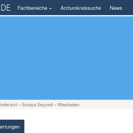
Fachbereiche
Arztumkreissuche
News
inderarzt – Soraya Seyyedi – Wiesbaden
ertungen