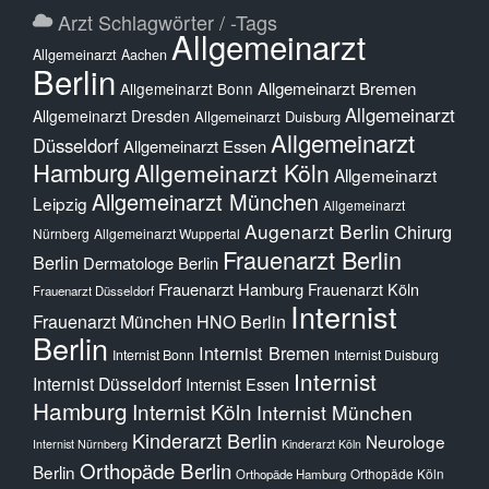
Arzt Schlagwörter / -Tags
Allgemeinarzt
Allgemeinarzt Aachen
Berlin
Allgemeinarzt Bremen
Allgemeinarzt Bonn
Allgemeinarzt
Allgemeinarzt Dresden
Allgemeinarzt Duisburg
Allgemeinarzt
Düsseldorf
Allgemeinarzt Essen
Hamburg
Allgemeinarzt Köln
Allgemeinarzt
Allgemeinarzt München
Leipzig
Allgemeinarzt
Augenarzt Berlin
Chirurg
Nürnberg
Allgemeinarzt Wuppertal
Frauenarzt Berlin
Berlin
Dermatologe Berlin
Frauenarzt Hamburg
Frauenarzt Köln
Frauenarzt Düsseldorf
Internist
Frauenarzt München
HNO Berlin
Berlin
Internist Bremen
Internist Bonn
Internist Duisburg
Internist
Internist Düsseldorf
Internist Essen
Hamburg
Internist Köln
Internist München
Kinderarzt Berlin
Neurologe
Internist Nürnberg
Kinderarzt Köln
Orthopäde Berlin
Berlin
Orthopäde Köln
Orthopäde Hamburg