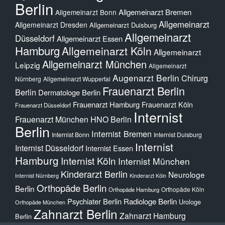
Berlin
Allgemeinarzt Bremen
Allgemeinarzt Bonn
Allgemeinarzt
Allgemeinarzt Dresden
Allgemeinarzt Duisburg
Allgemeinarzt
Düsseldorf
Allgemeinarzt Essen
Hamburg
Allgemeinarzt Köln
Allgemeinarzt
Allgemeinarzt München
Leipzig
Allgemeinarzt
Augenarzt Berlin
Chirurg
Nürnberg
Allgemeinarzt Wuppertal
Frauenarzt Berlin
Berlin
Dermatologe Berlin
Frauenarzt Hamburg
Frauenarzt Köln
Frauenarzt Düsseldorf
Internist
Frauenarzt München
HNO Berlin
Berlin
Internist Bremen
Internist Bonn
Internist Duisburg
Internist
Internist Düsseldorf
Internist Essen
Hamburg
Internist Köln
Internist München
Kinderarzt Berlin
Neurologe
Internist Nürnberg
Kinderarzt Köln
Orthopäde Berlin
Berlin
Orthopäde Köln
Orthopäde Hamburg
Psychiater Berlin
Radiologe Berlin
Urologe
Orthopäde München
Zahnarzt Berlin
Zahnarzt Hamburg
Berlin