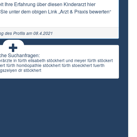
t Ihre Erfahrung über diesen Kinderarzt hier
Sie unter dem obigen Link „Arzt & Praxis bewerten“
ung des Profils am 08.4.2021
che Suchanfragen:
erärzte in fürth elisabeth stöckhert und meyer fürth stöckert
hert fürth homöopathie stöckhert fürth stoeckhert fuerth
gszeiyen dr stöckhert