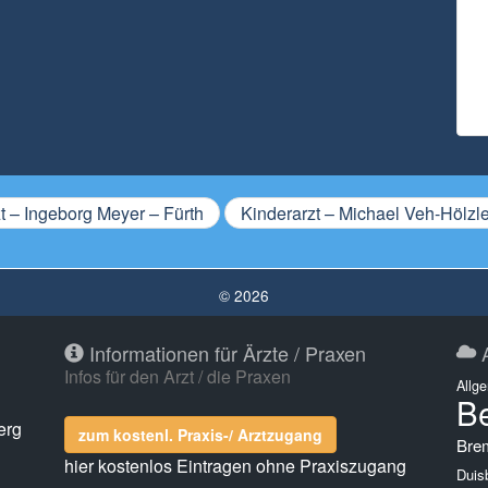
t – Ingeborg Meyer – Fürth
Kinderarzt – Michael Veh-Hölzle
© 2026
Informationen für Ärzte / Praxen
A
Infos für den Arzt / die Praxen
Allg
Be
erg
zum kostenl. Praxis-/ Arztzugang
Bre
hier kostenlos Eintragen ohne Praxiszugang
Duis