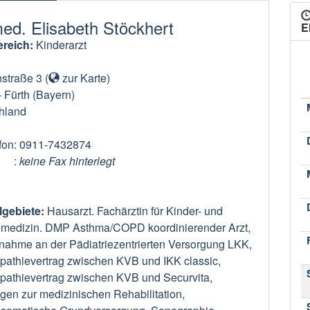
med. Elisabeth Stöckhert
E
reich:
Kinderarzt
straße 3
(
zur Karte
)
-
Fürth
(Bayern)
hland
fon
: 0911-7432874
:
keine Fax hinterlegt
lgebiete:
Hausarzt. Fachärztin für Kinder- und
medizin. DMP Asthma/COPD koordinierender Arzt,
nahme an der Pädiatriezentrierten Versorgung LKK,
athievertrag zwischen KVB und IKK classic,
athievertrag zwischen KVB und Securvita,
gen zur medizinischen Rehabilitation,