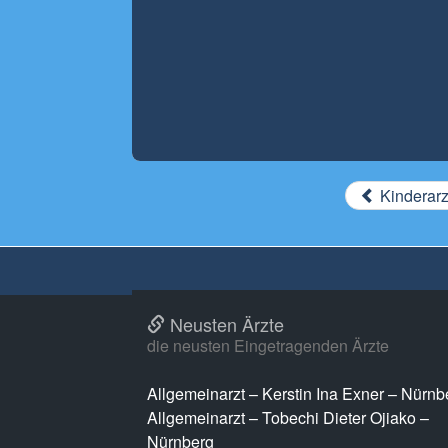
Kinderarz
Neusten Ärzte
die neusten Eingetragenden Ärzte
Allgemeinarzt – Kerstin Ina Exner – Nürnb
Allgemeinarzt – Tobechi Dieter Ojiako –
Nürnberg