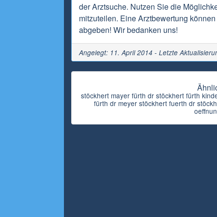
der Arztsuche. Nutzen Sie die Möglichkei
mitzuteilen. Eine Arztbewertung können 
abgeben! Wir bedanken uns!
Angelegt: 11. April 2014 - Letzte Aktualisier
Ähnli
stöckhert mayer fürth dr stöckhert fürth kind
fürth dr meyer stöckhert fuerth dr stöck
oeffnun