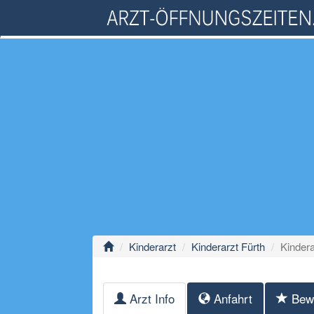
Kinderarzt
Kinderarzt Fürth
Kindera
Arzt Info
Anfahrt
Bew