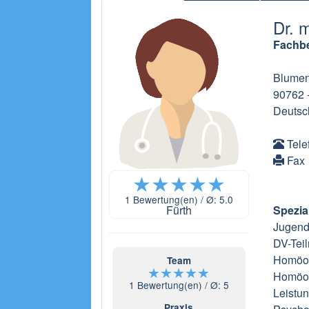
Dr. 
Fachbe
Blumen
90762
Deutsc
Tele
Fax
★
★
★
★
★
1
Bewertung(en) / Ø:
5.0
Fürth
Spezia
Jugend
DV-Teil
Homöop
Team
★
★
★
★
★
Homöop
1
Bewertung(en) / Ø:
5
Leistun
Praxis