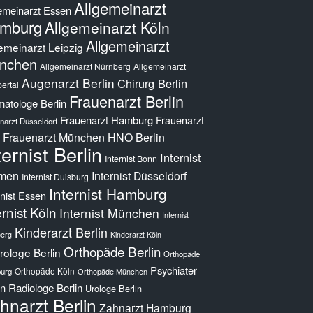
Allgemeinarzt
emeinarzt Essen
mburg
Allgemeinarzt Köln
Allgemeinarzt
emeinarzt Leipzig
nchen
Allgemeinarzt Nürnberg
Allgemeinarzt
Augenarzt Berlin
Chirurg Berlin
ertal
Frauenarzt Berlin
atologe Berlin
Frauenarzt Hamburg
Frauenarzt
narzt Düsseldorf
Frauenarzt München
HNO Berlin
ternist Berlin
Internist
Internist Bonn
men
Internist Düsseldorf
Internist Duisburg
Internist Hamburg
rnist Essen
ernist Köln
Internist München
Internist
Kinderarzt Berlin
erg
Kinderarzt Köln
Orthopäde Berlin
ologe Berlin
Orthopäde
Psychiater
Orthopäde Köln
urg
Orthopäde München
in
Radiologe Berlin
Urologe Berlin
hnarzt Berlin
Zahnarzt Hamburg