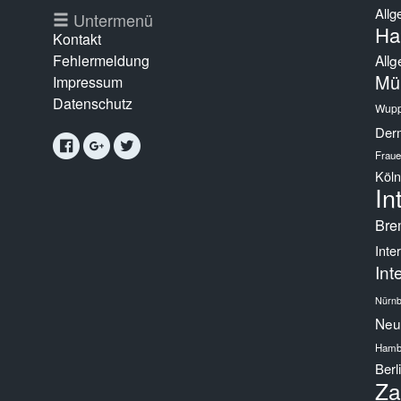
Allg
g
Untermenü
Ha
Kontakt
Fehlermeldung
Allg
Mü
Impressum
Datenschutz
Wupp
Derm
Fraue
Köln
In
Bre
Inte
Int
Nürnb
Neur
Hamb
Berl
Za