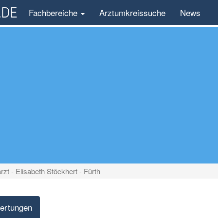
Fachbereiche
Arztumkreissuche
News
rzt - Elisabeth Stöckhert - Fürth
ertungen