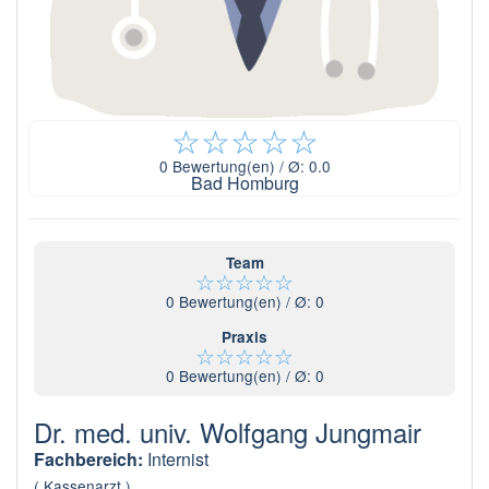
☆
☆
☆
☆
☆
0
Bewertung(en) / Ø:
0.0
Bad Homburg
Team
☆
☆
☆
☆
☆
0
Bewertung(en) / Ø:
0
Praxis
☆
☆
☆
☆
☆
0
Bewertung(en) / Ø:
0
Dr. med. univ. Wolfgang Jungmair
Fachbereich:
Internist
( Kassenarzt )