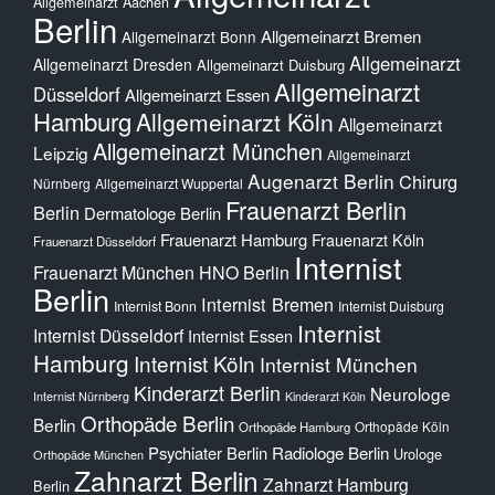
Allgemeinarzt Aachen
Berlin
Allgemeinarzt Bremen
Allgemeinarzt Bonn
Allgemeinarzt
Allgemeinarzt Dresden
Allgemeinarzt Duisburg
Allgemeinarzt
Düsseldorf
Allgemeinarzt Essen
Hamburg
Allgemeinarzt Köln
Allgemeinarzt
Allgemeinarzt München
Leipzig
Allgemeinarzt
Augenarzt Berlin
Chirurg
Nürnberg
Allgemeinarzt Wuppertal
Frauenarzt Berlin
Berlin
Dermatologe Berlin
Frauenarzt Hamburg
Frauenarzt Köln
Frauenarzt Düsseldorf
Internist
Frauenarzt München
HNO Berlin
Berlin
Internist Bremen
Internist Bonn
Internist Duisburg
Internist
Internist Düsseldorf
Internist Essen
Hamburg
Internist Köln
Internist München
Kinderarzt Berlin
Neurologe
Internist Nürnberg
Kinderarzt Köln
Orthopäde Berlin
Berlin
Orthopäde Köln
Orthopäde Hamburg
Psychiater Berlin
Radiologe Berlin
Urologe
Orthopäde München
Zahnarzt Berlin
Zahnarzt Hamburg
Berlin