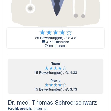
★
★
★
★
☆
25
Bewertung(en) / Ø:
4.2
4 Kommentare
Oberhausen
Team
★
★
★
★
☆
15
Bewertung(en) / Ø:
4.33
Praxis
★
★
★
★
☆
15
Bewertung(en) / Ø:
3.73
Dr. med. Thomas Schroerschwarz
Fachbereich:
Internist