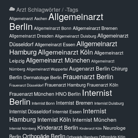
Arzt Schlagwörter / -Tags
Allgemeinarzt
Allgemeinarzt Aachen
Berlin
Allgemeinarzt Bremen
Allgemeinarzt Bonn
Allgemeinarzt
Allgemeinarzt Dresden
Allgemeinarzt Duisburg
Allgemeinarzt
Düsseldorf
Allgemeinarzt Essen
Hamburg
Allgemeinarzt Köln
Allgemeinarzt
Allgemeinarzt München
Leipzig
Allgemeinarzt
Augenarzt Berlin
Chirurg
Nürnberg
Allgemeinarzt Wuppertal
Frauenarzt Berlin
Berlin
Dermatologe Berlin
Frauenarzt Hamburg
Frauenarzt Köln
Frauenarzt Düsseldorf
Internist
Frauenarzt München
HNO Berlin
Berlin
Internist Bremen
Internist Bonn
Internist Duisburg
Internist
Internist Düsseldorf
Internist Essen
Hamburg
Internist Köln
Internist München
Kinderarzt Berlin
Neurologe
Internist Nürnberg
Kinderarzt Köln
Orthopäde Berlin
Berlin
Orthopäde Köln
Orthopäde Hamburg