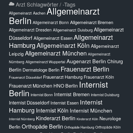
Arzt Schlagwörter / -Tags
Allgemeinarzt
Allgemeinarzt Aachen
Berlin
Allgemeinarzt Bremen
Allgemeinarzt Bonn
Allgemeinarzt
Allgemeinarzt Dresden
Allgemeinarzt Duisburg
Allgemeinarzt
Düsseldorf
Allgemeinarzt Essen
Hamburg
Allgemeinarzt Köln
Allgemeinarzt
Allgemeinarzt München
Leipzig
Allgemeinarzt
Augenarzt Berlin
Chirurg
Nürnberg
Allgemeinarzt Wuppertal
Frauenarzt Berlin
Berlin
Dermatologe Berlin
Frauenarzt Hamburg
Frauenarzt Köln
Frauenarzt Düsseldorf
Internist
Frauenarzt München
HNO Berlin
Berlin
Internist Bremen
Internist Bonn
Internist Duisburg
Internist
Internist Düsseldorf
Internist Essen
Hamburg
Internist Köln
Internist München
Kinderarzt Berlin
Neurologe
Internist Nürnberg
Kinderarzt Köln
Orthopäde Berlin
Berlin
Orthopäde Köln
Orthopäde Hamburg