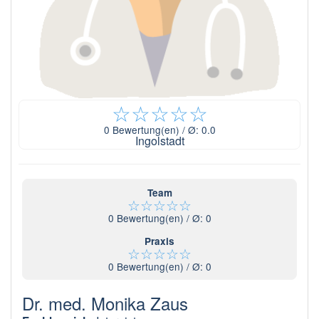
☆
☆
☆
☆
☆
0
Bewertung(en) / Ø:
0.0
Ingolstadt
Team
☆
☆
☆
☆
☆
0
Bewertung(en) / Ø:
0
Praxis
☆
☆
☆
☆
☆
0
Bewertung(en) / Ø:
0
Dr. med. Monika Zaus