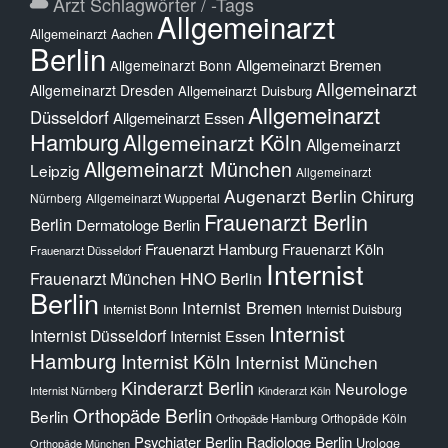
Arzt Schlagwörter / -Tags
Allgemeinarzt
Allgemeinarzt Aachen
Berlin
Allgemeinarzt Bremen
Allgemeinarzt Bonn
Allgemeinarzt
Allgemeinarzt Dresden
Allgemeinarzt Duisburg
Allgemeinarzt
Düsseldorf
Allgemeinarzt Essen
Hamburg
Allgemeinarzt Köln
Allgemeinarzt
Allgemeinarzt München
Leipzig
Allgemeinarzt
Augenarzt Berlin
Chirurg
Nürnberg
Allgemeinarzt Wuppertal
Frauenarzt Berlin
Berlin
Dermatologe Berlin
Frauenarzt Hamburg
Frauenarzt Köln
Frauenarzt Düsseldorf
Internist
Frauenarzt München
HNO Berlin
Berlin
Internist Bremen
Internist Bonn
Internist Duisburg
Internist
Internist Düsseldorf
Internist Essen
Hamburg
Internist Köln
Internist München
Kinderarzt Berlin
Neurologe
Internist Nürnberg
Kinderarzt Köln
Orthopäde Berlin
Berlin
Orthopäde Köln
Orthopäde Hamburg
Psychiater Berlin
Radiologe Berlin
Urologe
Orthopäde München