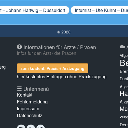
st – Johann Hartwig – Düsseldorf
Internist – Ute Kuhnt – Dü
© 2026
Informationen für Ärzte / Praxen
A
Infos für den Arzt / die Praxen
Allg
Be
erg
zum kostenl. Praxis-/ Arztzugang
Bre
hier kostenlos Eintragen ohne Praxiszugang
Duis
Allg
g
Untermenü
Ha
Kontakt
Fehlermeldung
Allg
Mü
Impressum
Datenschutz
Wupp
Derm