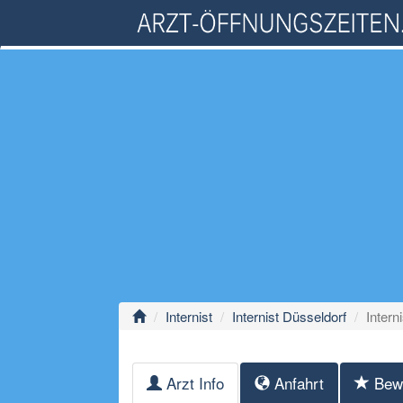
Internist
Internist Düsseldorf
Intern
Arzt Info
Anfahrt
Bew