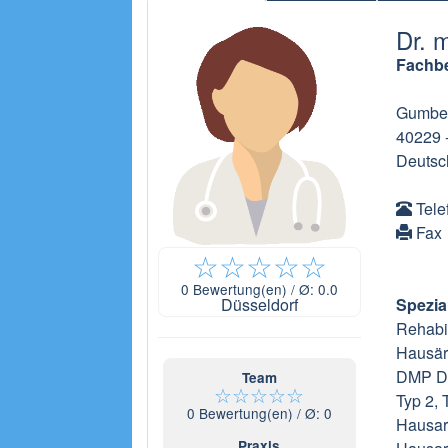
Dr. 
Fachbe
Gumbert
40229
Deutsc
Tele
Fax
☆
☆
☆
☆
☆
0
Bewertung(en) / Ø:
0.0
Düsseldorf
Spezia
Rehabi
Hausär
DMP Di
Team
☆
☆
☆
☆
☆
Typ 2,
0
Bewertung(en) / Ø:
0
Hausar
Praxis