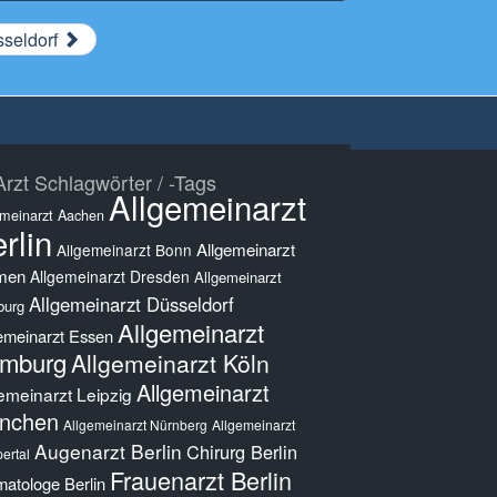
sseldorf
rzt Schlagwörter / -Tags
Allgemeinarzt
emeinarzt Aachen
rlin
Allgemeinarzt
Allgemeinarzt Bonn
men
Allgemeinarzt Dresden
Allgemeinarzt
Allgemeinarzt Düsseldorf
burg
Allgemeinarzt
emeinarzt Essen
mburg
Allgemeinarzt Köln
Allgemeinarzt
emeinarzt Leipzig
nchen
Allgemeinarzt Nürnberg
Allgemeinarzt
Augenarzt Berlin
Chirurg Berlin
ertal
Frauenarzt Berlin
atologe Berlin