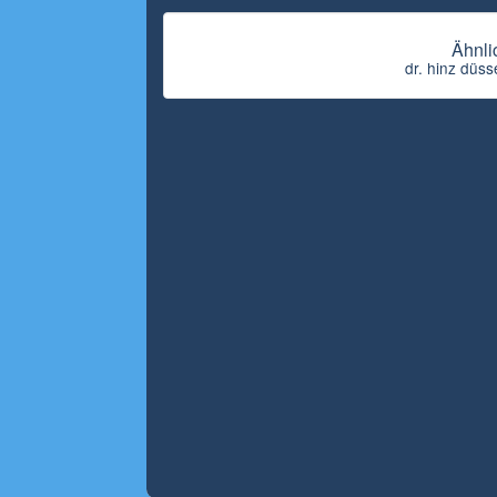
Ähnli
dr. hinz düss