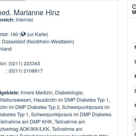
med. Marianne Hinz
M
reich:
Internist
str. 180
(
zur Karte
)
-
Düsseldorf
(Nordrhein-Westfalen)
hland
fon
: (0211) 223343
: (0211) 2108817
lgebiete:
Innere Medizin, Diabetologie,
litationswesen, Hausärztin im DMP Diabetes Typ 1,
ztin im DMP Diabetes Typ 2, Schwerpunktpraxis im
abetes Typ 1, Schwerpunktpraxis im DMP Diabetes
 Teilnahme am DMP KHK, Teilnahme am
ztvertrag AOK/IKK/LKK, Teilnahme am