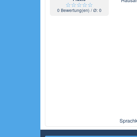
Hausarz
☆
☆
☆
☆
☆
0
Bewertung(en) / Ø:
0
Sprachk