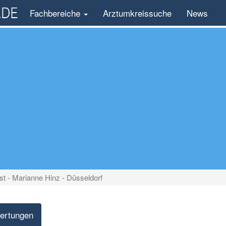
Fachbereiche
Arztumkreissuche
News
ist - Marianne Hinz - Düsseldorf
ertungen