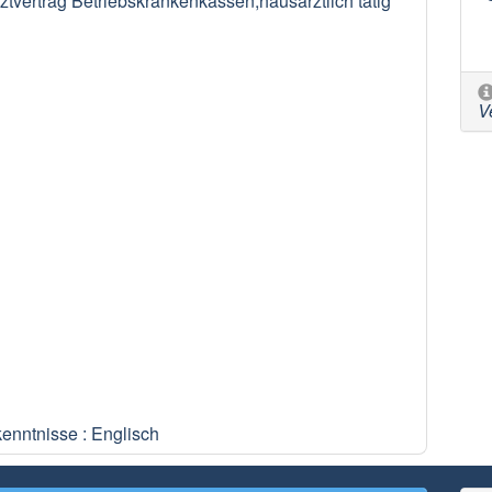
tvertrag Betriebskrankenkassen,hausärztlich tätig
V
enntnisse : Englisch