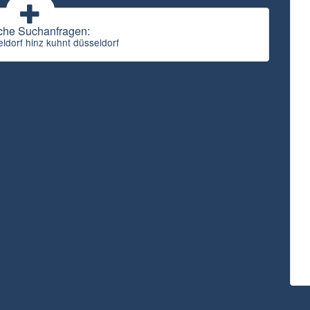
che Suchanfragen:
eldorf hinz kuhnt düsseldorf