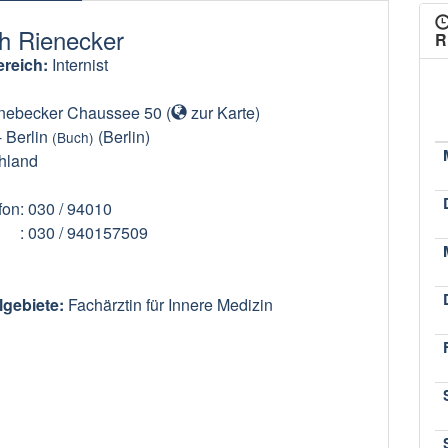
th Rienecker
R
reich:
Internist
ebecker Chaussee 50
(
zur Karte
)
-
Berlin
(Berlin)
(Buch)
hland
fon
: 030 / 94010
: 030 / 940157509
lgebiete:
Fachärztin für Innere Medizin