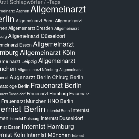
rzt Schlagwörter / -Tags
Allgemeinarzt
emeinarzt Aachen
rlin
Allgemeinarzt
Allgemeinarzt Bonn
men
Allgemeinarzt Dresden
Allgemeinarzt
Allgemeinarzt Düsseldorf
burg
Allgemeinarzt
emeinarzt Essen
mburg
Allgemeinarzt Köln
Allgemeinarzt
emeinarzt Leipzig
nchen
Allgemeinarzt Nürnberg
Allgemeinarzt
Augenarzt Berlin
Chirurg Berlin
ertal
Frauenarzt Berlin
atologe Berlin
Frauenarzt Hamburg
Frauenarzt
narzt Düsseldorf
Frauenarzt München
HNO Berlin
ternist Berlin
Internist
Internist Bonn
men
Internist Düsseldorf
Internist Duisburg
Internist Hamburg
rnist Essen
ernist Köln
Internist München
Internist