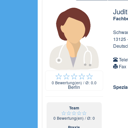
Judi
Fachbe
Schwan
13125
Deutsc
Tele
Fax
☆
☆
☆
☆
☆
0
Bewertung(en) / Ø:
0.0
Berlin
Spezia
Team
☆
☆
☆
☆
☆
0
Bewertung(en) / Ø:
0
Praxis