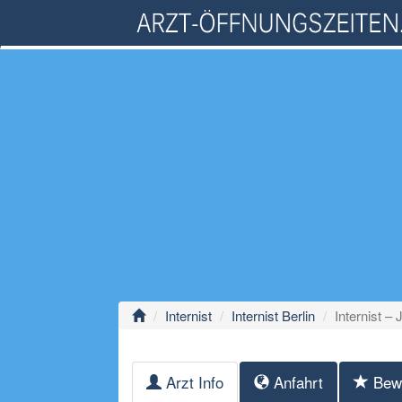
Internist
Internist Berlin
Internist – 
Arzt Info
Anfahrt
Bew