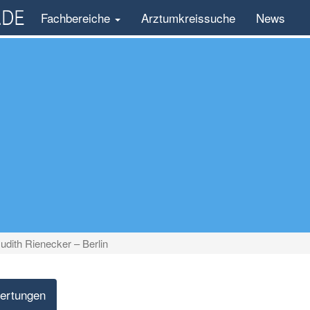
Fachbereiche
Arztumkreissuche
News
Judith Rienecker – Berlin
ertungen