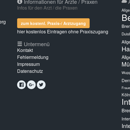
Informationen für Ärzte / Praxen
A
Infos für den Arzt / die Praxen
Allg
Be
erg
zum kostenl. Praxis-/ Arztzugang
Bre
hier kostenlos Eintragen ohne Praxiszugang
Duis
Allg
g
Untermenü
Ha
Kontakt
Fehlermeldung
Allg
Mü
Impressum
Datenschutz
Wupp
Derm
Fraue
Köln
In
Bre
Inte
Int