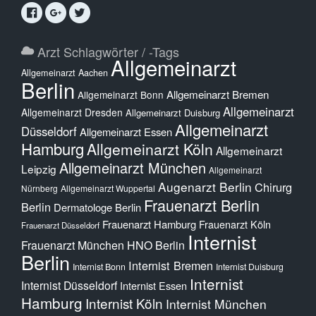
Arzt Schlagwörter / -Tags
Allgemeinarzt
Allgemeinarzt Aachen
Berlin
Allgemeinarzt Bremen
Allgemeinarzt Bonn
Allgemeinarzt
Allgemeinarzt Dresden
Allgemeinarzt Duisburg
Allgemeinarzt
Düsseldorf
Allgemeinarzt Essen
Hamburg
Allgemeinarzt Köln
Allgemeinarzt
Allgemeinarzt München
Leipzig
Allgemeinarzt
Augenarzt Berlin
Chirurg
Nürnberg
Allgemeinarzt Wuppertal
Frauenarzt Berlin
Berlin
Dermatologe Berlin
Frauenarzt Hamburg
Frauenarzt Köln
Frauenarzt Düsseldorf
Internist
Frauenarzt München
HNO Berlin
Berlin
Internist Bremen
Internist Bonn
Internist Duisburg
Internist
Internist Düsseldorf
Internist Essen
Hamburg
Internist Köln
Internist München