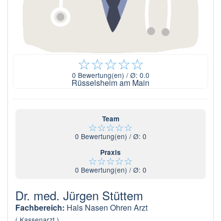
☆
☆
☆
☆
☆
0
Bewertung(en) / Ø:
0.0
Rüsselsheim am Main
Team
☆
☆
☆
☆
☆
0
Bewertung(en) / Ø:
0
Praxis
☆
☆
☆
☆
☆
0
Bewertung(en) / Ø:
0
Dr. med. Jürgen Stüttem
Fachbereich:
Hals Nasen Ohren Arzt
( Kassenarzt )