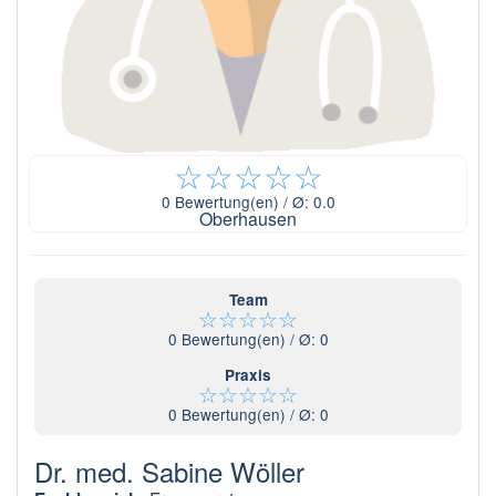
☆
☆
☆
☆
☆
0
Bewertung(en) / Ø:
0.0
Oberhausen
Team
☆
☆
☆
☆
☆
0
Bewertung(en) / Ø:
0
Praxis
☆
☆
☆
☆
☆
0
Bewertung(en) / Ø:
0
Dr. med. Sabine Wöller