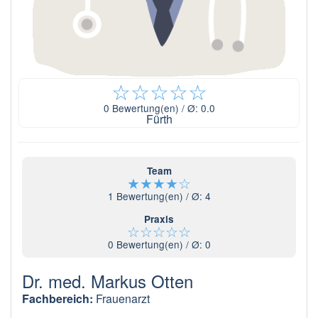
☆
☆
☆
☆
☆
0
Bewertung(en) / Ø:
0.0
Fürth
Team
★
★
★
★
☆
1
Bewertung(en) / Ø:
4
Praxis
☆
☆
☆
☆
☆
0
Bewertung(en) / Ø:
0
Dr. med. Markus Otten
Fachbereich:
Frauenarzt