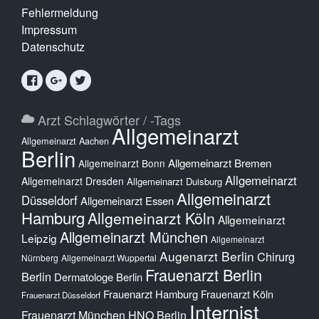
Fehlermeldung
Impressum
Datenschutz
Arzt Schlagwörter / -Tags
Allgemeinarzt
Allgemeinarzt Aachen
Berlin
Allgemeinarzt Bremen
Allgemeinarzt Bonn
Allgemeinarzt
Allgemeinarzt Dresden
Allgemeinarzt Duisburg
Allgemeinarzt
Düsseldorf
Allgemeinarzt Essen
Hamburg
Allgemeinarzt Köln
Allgemeinarzt
Allgemeinarzt München
Leipzig
Allgemeinarzt
Augenarzt Berlin
Chirurg
Nürnberg
Allgemeinarzt Wuppertal
Frauenarzt Berlin
Berlin
Dermatologe Berlin
Frauenarzt Hamburg
Frauenarzt Köln
Frauenarzt Düsseldorf
Internist
Frauenarzt München
HNO Berlin