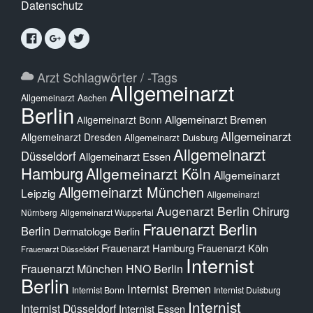
Datenschutz
Arzt Schlagwörter / -Tags
Allgemeinarzt
Allgemeinarzt Aachen
Berlin
Allgemeinarzt Bremen
Allgemeinarzt Bonn
Allgemeinarzt
Allgemeinarzt Dresden
Allgemeinarzt Duisburg
Allgemeinarzt
Düsseldorf
Allgemeinarzt Essen
Hamburg
Allgemeinarzt Köln
Allgemeinarzt
Allgemeinarzt München
Leipzig
Allgemeinarzt
Augenarzt Berlin
Chirurg
Nürnberg
Allgemeinarzt Wuppertal
Frauenarzt Berlin
Berlin
Dermatologe Berlin
Frauenarzt Hamburg
Frauenarzt Köln
Frauenarzt Düsseldorf
Internist
Frauenarzt München
HNO Berlin
Berlin
Internist Bremen
Internist Bonn
Internist Duisburg
Internist
Internist Düsseldorf
Internist Essen