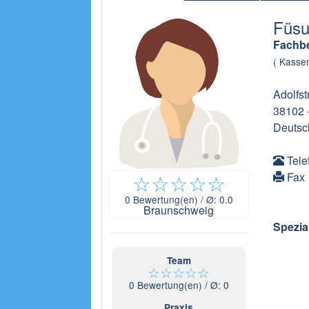
Füsu
Fachbe
( Kassen
Adolfst
38102
Deutsc
Tele
☆
☆
☆
☆
☆
Fax
0
Bewertung(en) / Ø:
0.0
Braunschweig
Spezia
Team
☆
☆
☆
☆
☆
0
Bewertung(en) / Ø:
0
Praxis