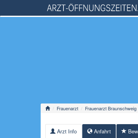
Frauenarzt
Frauenarzt Braunschweig
Arzt Info
Anfahrt
Bew