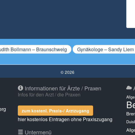
dith Bollmann – Braunschweig
Gynäkologe – Sandy Liem
© 2026
Informationen für Ärzte / Praxen
A
Infos für den Arzt / die Praxen
Allg
Be
erg
zum kostenl. Praxis-/ Arztzugang
Bre
hier kostenlos Eintragen ohne Praxiszugang
Duis
Allg
g
Untermenü