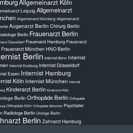
mburg
Allgemeinarzt Köln
Allgemeinarzt
emeinarzt Leipzig
nchen
Allgemeinarzt Nürnberg
Allgemeinarzt
Augenarzt Berlin
Chirurg Berlin
ertal
Frauenarzt Berlin
atologe Berlin
Frauenarzt Hamburg
Frauenarzt
narzt Düsseldorf
Frauenarzt München
HNO Berlin
ternist Berlin
Internist
Internist Bonn
men
Internist Düsseldorf
Internist Duisburg
Internist Hamburg
rnist Essen
ernist Köln
Internist München
Internist
Kinderarzt Berlin
erg
Kinderarzt Köln
Orthopäde Berlin
ologe Berlin
Orthopäde
Psychiater
Orthopäde Köln
urg
Orthopäde München
in
Radiologe Berlin
Urologe Berlin
hnarzt Berlin
Zahnarzt Hamburg