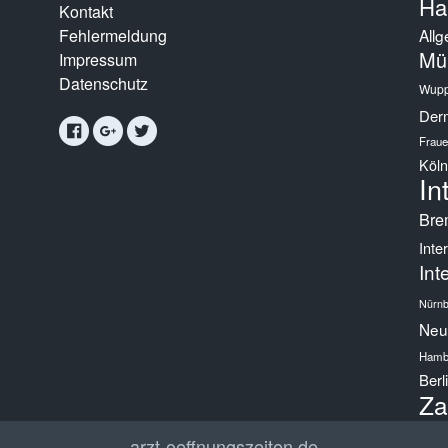
Ha
Kontakt
Fehlermeldung
Allg
Mü
Impressum
Datenschutz
Wupp
Derm
Fraue
Köln
In
Bre
Inte
Int
Nürnb
Neur
Hamb
Berl
Za
arzt-oeffnungszeiten.de