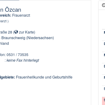
n Özcan
reich:
Frauenarzt
arzt )
raße 28
(
zur Karte
)
-
Braunschweig
(Niedersachsen)
hland
fon
: 0531 / 73535
:
keine Fax hinterlegt
lgebiete:
Frauenheilkunde und Geburtshilfe