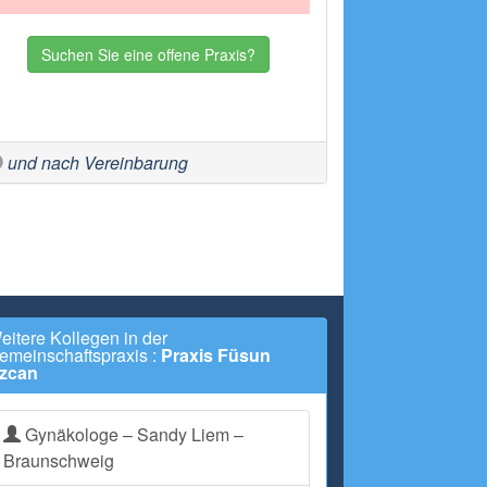
Suchen Sie eine offene Praxis?
und nach Vereinbarung
eitere Kollegen in der
emeinschaftspraxis :
Praxis Füsun
zcan
Gynäkologe – Sandy Liem –
Braunschweig