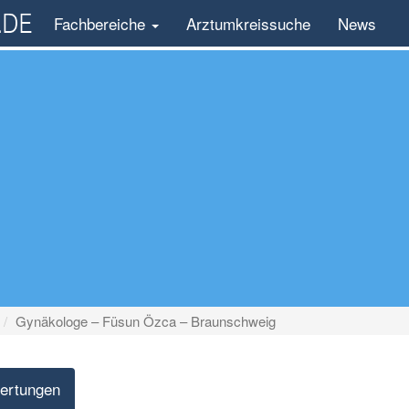
Fachbereiche
Arztumkreissuche
News
Gynäkologe – Füsun Özca – Braunschweig
ertungen