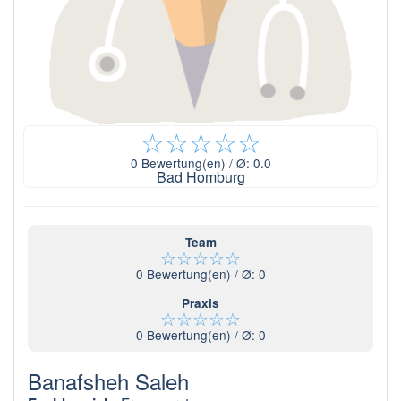
☆
☆
☆
☆
☆
0
Bewertung(en) / Ø:
0.0
Bad Homburg
Team
☆
☆
☆
☆
☆
0
Bewertung(en) / Ø:
0
Praxis
☆
☆
☆
☆
☆
0
Bewertung(en) / Ø:
0
Banafsheh Saleh