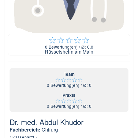
☆
☆
☆
☆
☆
0
Bewertung(en) / Ø:
0.0
Rüsselsheim am Main
Team
☆
☆
☆
☆
☆
0
Bewertung(en) / Ø:
0
Praxis
☆
☆
☆
☆
☆
0
Bewertung(en) / Ø:
0
Dr. med. Abdul Khudor
Fachbereich:
Chirurg
( Kassenarzt )