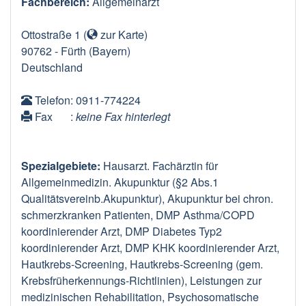
Fachbereich:
Allgemeinarzt
Ottostraße 1
(
zur Karte
)
90762
-
Fürth
(Bayern)
Deutschland
Telefon
: 0911-774224
Fax
:
keine Fax hinterlegt
Spezialgebiete:
Hausarzt. Fachärztin für
Allgemeinmedizin. Akupunktur (§2 Abs.1
Qualitätsvereinb.Akupunktur), Akupunktur bei chron.
schmerzkranken Patienten, DMP Asthma/COPD
koordinierender Arzt, DMP Diabetes Typ2
koordinierender Arzt, DMP KHK koordinierender Arzt,
Hautkrebs-Screening, Hautkrebs-Screening (gem.
Krebsfrüherkennungs-Richtlinien), Leistungen zur
medizinischen Rehabilitation, Psychosomatische