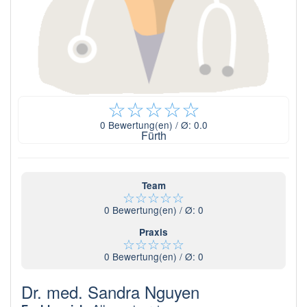
☆
☆
☆
☆
☆
0
Bewertung(en) / Ø:
0.0
Fürth
Team
☆
☆
☆
☆
☆
0
Bewertung(en) / Ø:
0
Praxis
☆
☆
☆
☆
☆
0
Bewertung(en) / Ø:
0
Dr. med. Sandra Nguyen