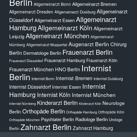
Berlin
Allgemeinarzt Bremen
Allgemeinarzt Bonn
Allgemeinarzt
Allgemeinarzt Dresden
Allgemeinarzt Duisburg
Allgemeinarzt
Düsseldorf
Allgemeinarzt Essen
Hamburg
Allgemeinarzt Köln
Allgemeinarzt
Allgemeinarzt München
Leipzig
Allgemeinarzt
Augenarzt Berlin
Chirurg
Nürnberg
Allgemeinarzt Wuppertal
Frauenarzt Berlin
Berlin
Dermatologe Berlin
Frauenarzt Hamburg
Frauenarzt Köln
Frauenarzt Düsseldorf
Internist
Frauenarzt München
HNO Berlin
Berlin
Internist Bremen
Internist Bonn
Internist Duisburg
Internist
Internist Düsseldorf
Internist Essen
Hamburg
Internist Köln
Internist München
Kinderarzt Berlin
Neurologe
Internist Nürnberg
Kinderarzt Köln
Orthopäde Berlin
Berlin
Orthopäde Köln
Orthopäde Hamburg
Psychiater Berlin
Radiologe Berlin
Urologe
Orthopäde München
Zahnarzt Berlin
Zahnarzt Hamburg
Berlin