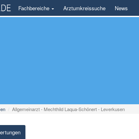
Fachbereiche
Arztumkreissuche
News
sen
Allgemeinarzt - Mechthild Laqua-Schönert - Leverkusen
ertungen