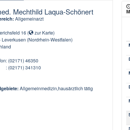
med. Mechthild Laqua-Schönert
M
reich:
Allgemeinarzt
richsfeld 16
(
zur Karte
)
-
Leverkusen
(Nordrhein-Westfalen)
hland
fon
: (02171) 46350
: (02171) 341310
lgebiete:
Allgemeinmedizin,hausärztlich tätig