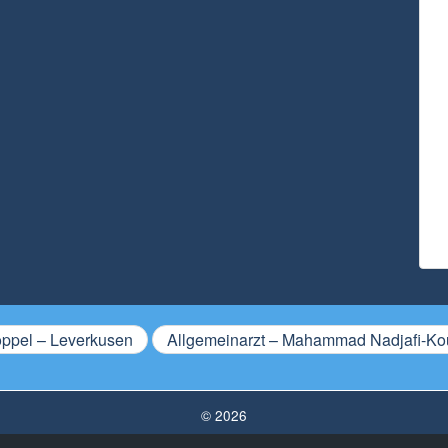
öppel – Leverkusen
Allgemeinarzt – Mahammad Nadjafi-Ko
© 2026