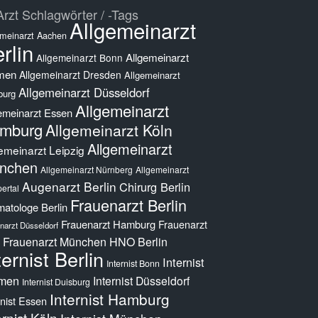
rzt Schlagwörter / -Tags
Allgemeinarzt
emeinarzt Aachen
rlin
Allgemeinarzt
Allgemeinarzt Bonn
men
Allgemeinarzt Dresden
Allgemeinarzt
Allgemeinarzt Düsseldorf
burg
Allgemeinarzt
emeinarzt Essen
mburg
Allgemeinarzt Köln
Allgemeinarzt
emeinarzt Leipzig
nchen
Allgemeinarzt Nürnberg
Allgemeinarzt
Augenarzt Berlin
Chirurg Berlin
ertal
Frauenarzt Berlin
atologe Berlin
Frauenarzt Hamburg
Frauenarzt
narzt Düsseldorf
Frauenarzt München
HNO Berlin
ternist Berlin
Internist
Internist Bonn
men
Internist Düsseldorf
Internist Duisburg
Internist Hamburg
rnist Essen
ernist Köln