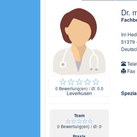
Dr. 
Fachbe
Im Hede
51379
Deutsc
Tele
Fax
☆
☆
☆
☆
☆
0
Bewertung(en) / Ø:
0.0
Leverkusen
Spezia
Team
☆
☆
☆
☆
☆
0
Bewertung(en) / Ø:
0
Praxis