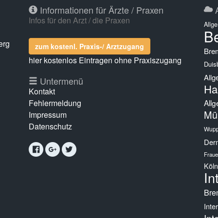
Informationen für Ärzte / Praxen
A
Infos für den Arzt / die Praxen
Allg
Be
erg
zum kostenl. Praxis-/ Arztzugang
Bre
hier kostenlos Eintragen ohne Praxiszugang
Duis
Allg
g
Untermenü
Ha
Kontakt
Fehlermeldung
Allg
Mü
Impressum
Datenschutz
Wupp
Derm
Fraue
Köln
In
Bre
Inte
Int