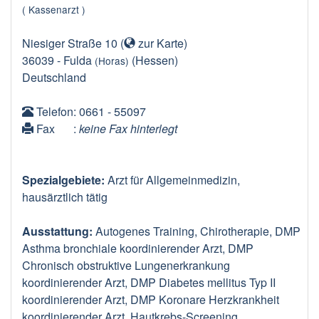
( Kassenarzt )
Niesiger Straße 10
(
zur Karte
)
36039
-
Fulda
(Hessen)
(Horas)
Deutschland
Telefon
: 0661 - 55097
Fax
:
keine Fax hinterlegt
Spezialgebiete:
Arzt für Allgemeinmedizin,
hausärztlich tätig
Ausstattung:
Autogenes Training, Chirotherapie, DMP
Asthma bronchiale koordinierender Arzt, DMP
Chronisch obstruktive Lungenerkrankung
koordinierender Arzt, DMP Diabetes mellitus Typ II
koordinierender Arzt, DMP Koronare Herzkrankheit
koordinierender Arzt, Hautkrebs-Screening,