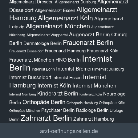
Allgemeinarzt
Allgemeinarzt Dresden
Allgemeinarzt Duisburg
Allgemeinarzt
Düsseldorf
Allgemeinarzt Essen
Hamburg
Allgemeinarzt Köln
Allgemeinarzt
Allgemeinarzt München
Leipzig
Allgemeinarzt
Augenarzt Berlin
Chirurg
Nürnberg
Allgemeinarzt Wuppertal
Frauenarzt Berlin
Berlin
Dermatologe Berlin
Frauenarzt Hamburg
Frauenarzt Köln
Frauenarzt Düsseldorf
Internist
Frauenarzt München
HNO Berlin
Berlin
Internist Bremen
Internist Bonn
Internist Duisburg
Internist
Internist Düsseldorf
Internist Essen
Hamburg
Internist Köln
Internist München
Kinderarzt Berlin
Neurologe
Internist Nürnberg
Kinderarzt Köln
Orthopäde Berlin
Berlin
Orthopäde Köln
Orthopäde Hamburg
Psychiater Berlin
Radiologe Berlin
Urologe
Orthopäde München
Zahnarzt Berlin
Zahnarzt Hamburg
Berlin
arzt-oeffnungszeiten.de