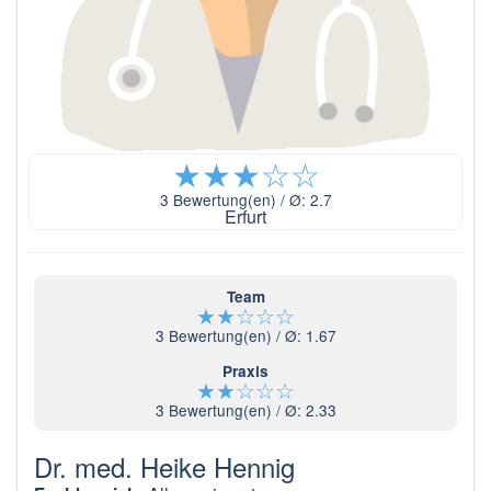
★
★
★
☆
☆
3
Bewertung(en) / Ø:
2.7
Erfurt
Team
★
★
☆
☆
☆
3
Bewertung(en) / Ø:
1.67
Praxis
★
★
☆
☆
☆
3
Bewertung(en) / Ø:
2.33
Dr. med. Heike Hennig