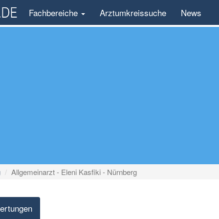
Fachbereiche
Arztumkreissuche
News
g
Allgemeinarzt - Eleni Kasfiki - Nürnberg
ertungen