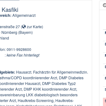
 Kasfiki
reich:
Allgemeinarzt
nenstraße 27
(
zur Karte
)
-
Nürnberg
(Bayern)
hland
fon
: 0911-9928600
:
keine Fax hinterlegt
lgebiete:
Hausarzt. Fachärztin für Allgemeinmedizin.
thma/COPD koordinierender Arzt, DMP Diabetes
koordinierender Hausarzt, DMP Diabetes Typ2
ierender Arzt, DMP KHK koordinierender Arzt,
esvereinbarung LKK diabetologisch besonders
zierter Arzt, Hautkrebs-Screening, Hautkrebs-