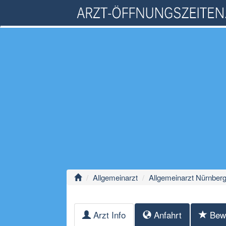
Allgemeinarzt
Allgemeinarzt Nürnber
Arzt Info
Anfahrt
Bew