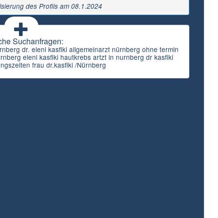
isierung des Profils am 08.1.2024
che Suchanfragen:
rnberg dr. eleni kasfiki allgemeinarzt nürnberg ohne termin
rnberg eleni kasfiki hautkrebs artzt in nurnberg dr kasfiki
ngszeiten frau dr.kasfiki /Nürnberg