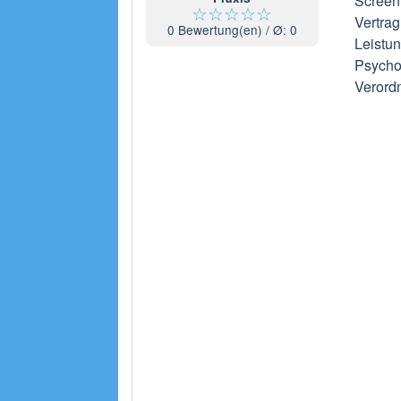
Screeni
☆
☆
☆
☆
☆
Vertrag
0
Bewertung(en) / Ø:
0
Leistun
Psycho
Verordn