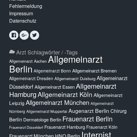
Fehlermeldung
Impressum
Datenschutz
Arzt Schlagwörter / -Tags
Allgemeinarzt
Allgemeinarzt Aachen
Berlin
Allgemeinarzt Bremen
Allgemeinarzt Bonn
Allgemeinarzt
Allgemeinarzt Dresden
Allgemeinarzt Duisburg
Allgemeinarzt
Düsseldorf
Allgemeinarzt Essen
Hamburg
Allgemeinarzt Köln
Allgemeinarzt
Allgemeinarzt München
Leipzig
Allgemeinarzt
Augenarzt Berlin
Chirurg
Nürnberg
Allgemeinarzt Wuppertal
Frauenarzt Berlin
Berlin
Dermatologe Berlin
Frauenarzt Hamburg
Frauenarzt Köln
Frauenarzt Düsseldorf
Internist
Frauenarzt München
HNO Berlin