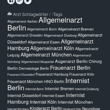
Arzt Schlagwörter / -Tags
Allgemeinarzt
Allgemeinarzt Aachen
Berlin
Allgemeinarzt Bremen
Allgemeinarzt Bonn
Allgemeinarzt
Allgemeinarzt Dresden
Allgemeinarzt Duisburg
Allgemeinarzt
Düsseldorf
Allgemeinarzt Essen
Hamburg
Allgemeinarzt Köln
Allgemeinarzt
Allgemeinarzt München
Leipzig
Allgemeinarzt
Augenarzt Berlin
Chirurg
Nürnberg
Allgemeinarzt Wuppertal
Frauenarzt Berlin
Berlin
Dermatologe Berlin
Frauenarzt Hamburg
Frauenarzt Köln
Frauenarzt Düsseldorf
Internist
Frauenarzt München
HNO Berlin
Berlin
Internist Bremen
Internist Bonn
Internist Duisburg
Internist
Internist Düsseldorf
Internist Essen
Hamburg
Internist Köln
Internist München
Kinderarzt Berlin
Neurologe
Internist Nürnberg
Kinderarzt Köln