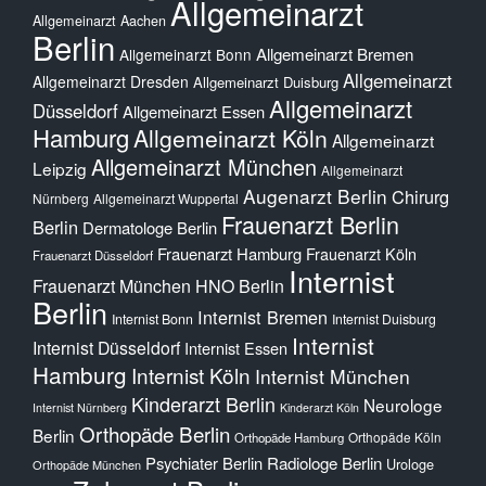
Allgemeinarzt
Allgemeinarzt Aachen
Berlin
Allgemeinarzt Bremen
Allgemeinarzt Bonn
Allgemeinarzt
Allgemeinarzt Dresden
Allgemeinarzt Duisburg
Allgemeinarzt
Düsseldorf
Allgemeinarzt Essen
Hamburg
Allgemeinarzt Köln
Allgemeinarzt
Allgemeinarzt München
Leipzig
Allgemeinarzt
Augenarzt Berlin
Chirurg
Nürnberg
Allgemeinarzt Wuppertal
Frauenarzt Berlin
Berlin
Dermatologe Berlin
Frauenarzt Hamburg
Frauenarzt Köln
Frauenarzt Düsseldorf
Internist
Frauenarzt München
HNO Berlin
Berlin
Internist Bremen
Internist Bonn
Internist Duisburg
Internist
Internist Düsseldorf
Internist Essen
Hamburg
Internist Köln
Internist München
Kinderarzt Berlin
Neurologe
Internist Nürnberg
Kinderarzt Köln
Orthopäde Berlin
Berlin
Orthopäde Köln
Orthopäde Hamburg
Psychiater Berlin
Radiologe Berlin
Urologe
Orthopäde München