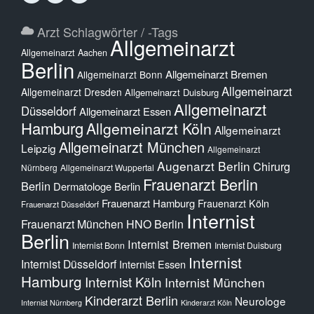
Arzt Schlagwörter / -Tags
Allgemeinarzt
Allgemeinarzt Aachen
Berlin
Allgemeinarzt Bremen
Allgemeinarzt Bonn
Allgemeinarzt
Allgemeinarzt Dresden
Allgemeinarzt Duisburg
Allgemeinarzt
Düsseldorf
Allgemeinarzt Essen
Hamburg
Allgemeinarzt Köln
Allgemeinarzt
Allgemeinarzt München
Leipzig
Allgemeinarzt
Augenarzt Berlin
Chirurg
Nürnberg
Allgemeinarzt Wuppertal
Frauenarzt Berlin
Berlin
Dermatologe Berlin
Frauenarzt Hamburg
Frauenarzt Köln
Frauenarzt Düsseldorf
Internist
Frauenarzt München
HNO Berlin
Berlin
Internist Bremen
Internist Bonn
Internist Duisburg
Internist
Internist Düsseldorf
Internist Essen
Hamburg
Internist Köln
Internist München
Kinderarzt Berlin
Neurologe
Internist Nürnberg
Kinderarzt Köln