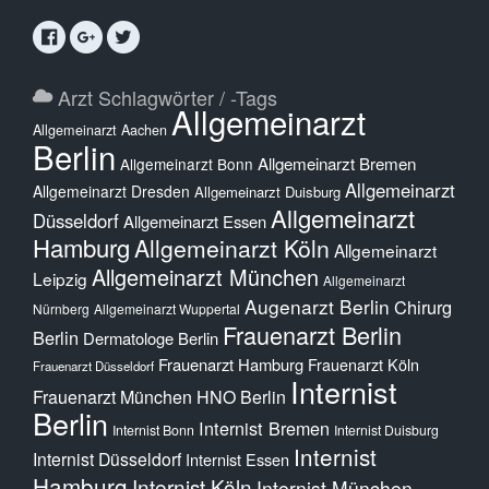
Arzt Schlagwörter / -Tags
Allgemeinarzt
Allgemeinarzt Aachen
Berlin
Allgemeinarzt Bremen
Allgemeinarzt Bonn
Allgemeinarzt
Allgemeinarzt Dresden
Allgemeinarzt Duisburg
Allgemeinarzt
Düsseldorf
Allgemeinarzt Essen
Hamburg
Allgemeinarzt Köln
Allgemeinarzt
Allgemeinarzt München
Leipzig
Allgemeinarzt
Augenarzt Berlin
Chirurg
Nürnberg
Allgemeinarzt Wuppertal
Frauenarzt Berlin
Berlin
Dermatologe Berlin
Frauenarzt Hamburg
Frauenarzt Köln
Frauenarzt Düsseldorf
Internist
Frauenarzt München
HNO Berlin
Berlin
Internist Bremen
Internist Bonn
Internist Duisburg
Internist
Internist Düsseldorf
Internist Essen
Hamburg
Internist Köln
Internist München