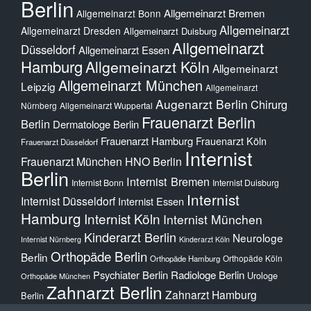
Berlin
Allgemeinarzt Bremen
Allgemeinarzt Bonn
Allgemeinarzt
Allgemeinarzt Dresden
Allgemeinarzt Duisburg
Allgemeinarzt
Düsseldorf
Allgemeinarzt Essen
Hamburg
Allgemeinarzt Köln
Allgemeinarzt
Allgemeinarzt München
Leipzig
Allgemeinarzt
Augenarzt Berlin
Chirurg
Nürnberg
Allgemeinarzt Wuppertal
Frauenarzt Berlin
Berlin
Dermatologe Berlin
Frauenarzt Hamburg
Frauenarzt Köln
Frauenarzt Düsseldorf
Internist
Frauenarzt München
HNO Berlin
Berlin
Internist Bremen
Internist Bonn
Internist Duisburg
Internist
Internist Düsseldorf
Internist Essen
Hamburg
Internist Köln
Internist München
Kinderarzt Berlin
Neurologe
Internist Nürnberg
Kinderarzt Köln
Orthopäde Berlin
Berlin
Orthopäde Köln
Orthopäde Hamburg
Psychiater Berlin
Radiologe Berlin
Urologe
Orthopäde München
Zahnarzt Berlin
Zahnarzt Hamburg
Berlin